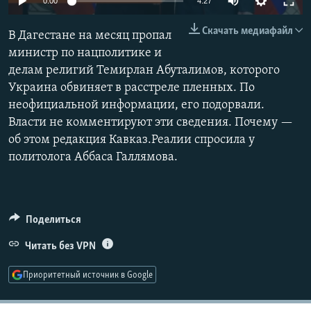
0:00
4:27
РАСПИСАНИЕ ВЕЩАНИЯ
240p
Скачать медиафайл
В Дагестане на месяц пропал
ПОДПИШИТЕСЬ НА РАССЫЛКУ
360p
министр по нацполитике и
делам религий Темирлан Абуталимов, которого
480p
СОЦИАЛЬНЫЕ СЕТИ
Auto
240p
360p
480p
Украина обвиняет в расстреле пленных. По
720p
неофициальной информации, его подорвали.
720p
1080p
1080p
Власти не комментируют эти сведения. Почему —
об этом редакция Кавказ.Реалии спросила у
политолога Аббаса Галлямова.
Все сайты РСЕ/РС
Поделиться
Читать без VPN
Приоритетный источник в Google