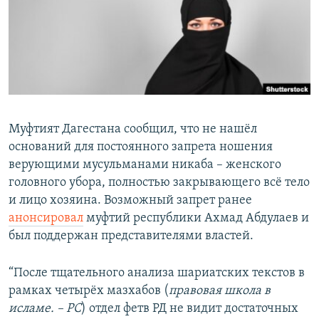
РАСПИСАНИЕ ВЕЩАНИЯ
ПОДПИШИТЕСЬ НА РАССЫЛКУ
СОЦИАЛЬНЫЕ СЕТИ
Муфтият Дагестана сообщил, что не нашёл
оснований для постоянного запрета ношения
верующими мусульманами никаба – женского
Все сайты РСЕ/РС
головного убора, полностью закрывающего всё тело
и лицо хозяина. Возможный запрет ранее
анонсировал
муфтий республики Ахмад Абдулаев и
был поддержан представителями властей.
“После тщательного анализа шариатских текстов в
рамках четырёх мазхабов (
правовая школа в
исламе. – РС
) отдел фетв РД не видит достаточных