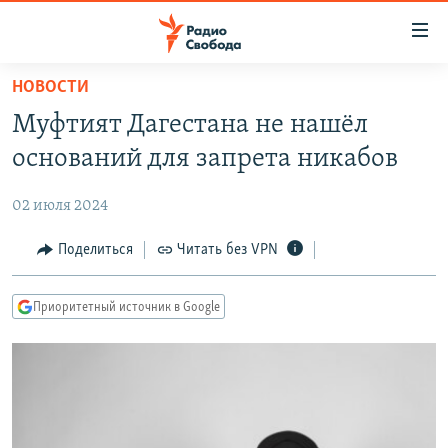
Ссылки
для
упрощенного
НОВОСТИ
ПРОГРАММЫ
доступа
Муфтият Дагестана не нашёл
ПОДКАСТЫ
Вернуться
оснований для запрета никабов
к
АВТОРСКИЕ ПРОЕКТЫ
основному
02 июля 2024
ЦИТАТЫ СВОБОДЫ
содержанию
Вернутся
МНЕНИЯ
Поделиться
Читать без VPN
к
КУЛЬТУРА
главной
Приоритетный источник в Google
навигации
IDEL.РЕАЛИИ
Вернутся
КАВКАЗ.РЕАЛИИ
к
СЕВЕР.РЕАЛИИ
поиску
СИБИРЬ.РЕАЛИИ