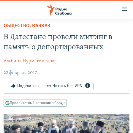
Ссылки
для
упрощенного
ОБЩЕСТВО. КАВКАЗ
ПРОГРАММЫ
доступа
В Дагестане провели митинг в
ПОДКАСТЫ
Вернуться
память о депортированных
к
АВТОРСКИЕ ПРОЕКТЫ
основному
Альбина Нурмагомедова
ЦИТАТЫ СВОБОДЫ
содержанию
Вернутся
23 февраля 2017
МНЕНИЯ
к
КУЛЬТУРА
Поделиться
Читать без VPN
главной
навигации
IDEL.РЕАЛИИ
Вернутся
Приоритетный источник в Google
КАВКАЗ.РЕАЛИИ
к
СЕВЕР.РЕАЛИИ
поиску
СИБИРЬ.РЕАЛИИ