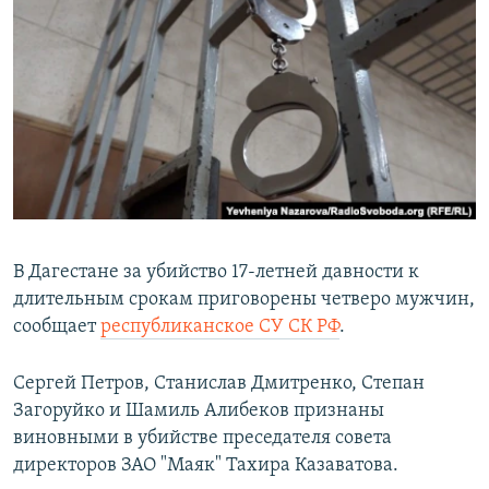
РАСПИСАНИЕ ВЕЩАНИЯ
ПОДПИШИТЕСЬ НА РАССЫЛКУ
СОЦИАЛЬНЫЕ СЕТИ
Все сайты РСЕ/РС
В Дагестане за убийство 17-летней давности к
длительным срокам приговорены четверо мужчин,
сообщает
республиканское СУ СК РФ
.
Сергей Петров, Станислав Дмитренко, Степан
Загоруйко и Шамиль Алибеков признаны
виновными в убийстве преседателя совета
директоров ЗАО "Маяк" Тахира Казаватова.