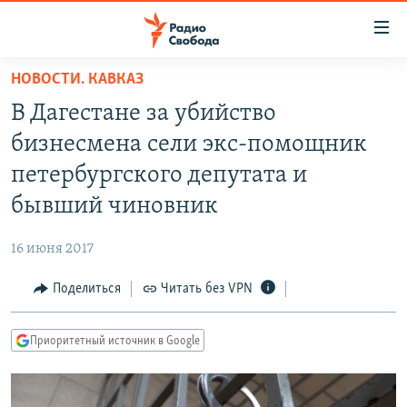
Ссылки
для
упрощенного
НОВОСТИ. КАВКАЗ
ПРОГРАММЫ
доступа
В Дагестане за убийство
ПОДКАСТЫ
Вернуться
бизнесмена сели экс-помощник
к
АВТОРСКИЕ ПРОЕКТЫ
петербургского депутата и
основному
ЦИТАТЫ СВОБОДЫ
содержанию
бывший чиновник
Вернутся
МНЕНИЯ
к
16 июня 2017
КУЛЬТУРА
главной
Поделиться
Читать без VPN
навигации
IDEL.РЕАЛИИ
Вернутся
КАВКАЗ.РЕАЛИИ
к
Приоритетный источник в Google
СЕВЕР.РЕАЛИИ
поиску
СИБИРЬ.РЕАЛИИ