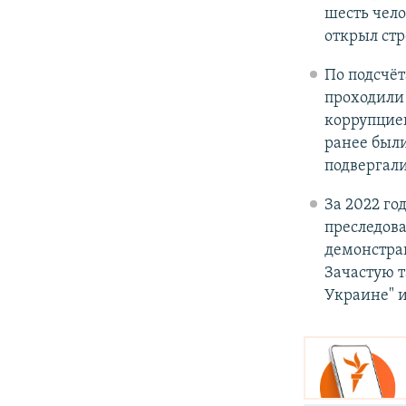
шесть чело
открыл стр
По подсчёт
проходили 
коррупцией
ранее был
подвергали
За 2022 го
преследова
демонстра
Зачастую т
Украине" 