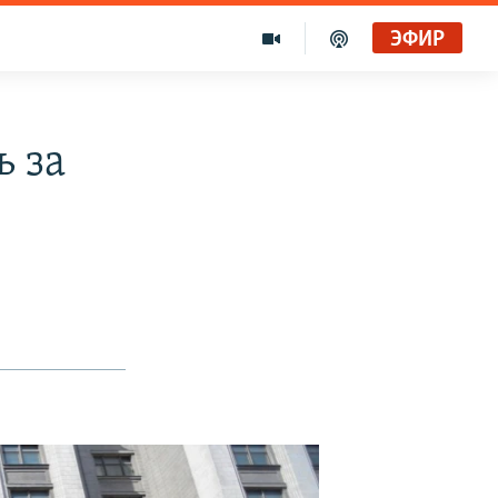
ЭФИР
ь за