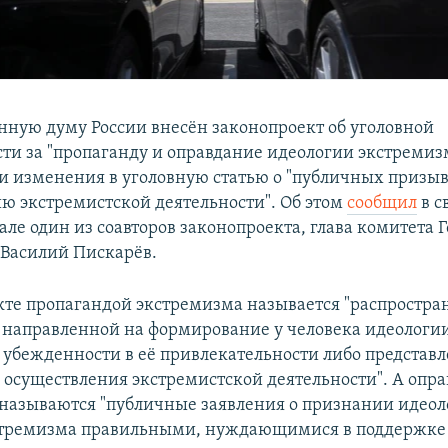
енную думу России внесён законопроект об уголовной
сти за "пропаганду и оправдание идеологии экстремиз
и изменения в уголовную статью о "публичных призыв
ю экстремистской деятельности". Об этом
сообщил
в с
але один из соавторов законопроекта, глава комитета 
 Василий Пискарёв.
кте пропагандой экстремизма называется "распростра
направленной на формирование у человека идеологи
 убежденности в её привлекательности либо представл
 осуществления экстремистской деятельности". А опр
называются "публичные заявления о признании идеол
стремизма правильными, нуждающимися в поддержке