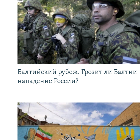
Балтийский рубеж. Грозит ли Балтии
нападение России?