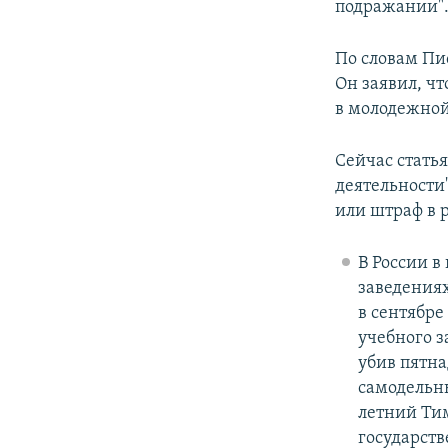
подражании"
По словам Пи
Он заявил, ч
в молодежной
Сейчас стать
деятельности
или штраф в 
В России в
заведениях
в сентябре
учебного з
убив пятна
самодельные
летний Ти
государств