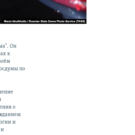
ма". Он
ах к
воём
Госдумы по
нение
и
ения о
авданием
огии и
 и