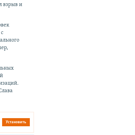
л взрыв и
овек
 с
вального
ер,
ольных
ой
изаций.
Слава
Установить