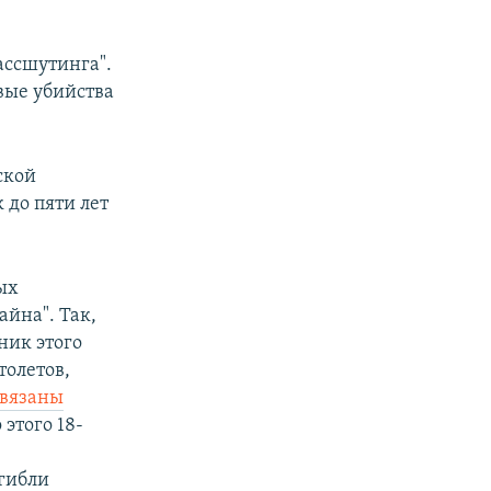
ассшутинга".
вые убийства
ской
 до пяти лет
ых
йна". Так,
ник этого
толетов,
вязаны
 этого 18-
огибли