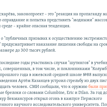
.
скарёва, законопроект – это "реакция на пропаганду м
то оправдание и попытка представить "модными" массо
 среде – крайне опасная тенденция.
я о "публичных призывах к осуществлению экстремист
" предусматривает наказание лишения свободы на срок
размере до 300 тысяч рублей.
 последние годы участились случаи "шутингов" в учебн
, совершенных, в том числе, и поклонниками "Колумба
 прошлого года в ижевской средней школе №88 выпуск
аведения Артём Казанцев устроил стрельбу из двух пис
дцать человек. СМИ сообщали, что к оружию
были при
 брелоки со словами Сolumbine, Eric и Dilan. За год до
мур Бекмансуров открыл огонь в кампусе Пермского
енного научного исследовательского университета. П