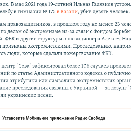
век. В мае 2021 года 19-летний Ильназ Галявиев устрои
ельбу в гимназии № 175
в Казани
, убив девять человек.
ам правозащитников, в прошлом году не менее 23 чел
по делам об экстремизме из-за связи с Фондом борьбы
. ФБК и другие структуры оппозиционера Алексея На
и признаны экстремистскими. Преследованию, наприм
сь люди, которые сделали пожертвование ФБК.
д центр "Сова" зафиксировал более 106 случаев произв
ний по статье Административного кодекса о публичн
ции атрибутики или символики экстремистских орган
акие преследования связаны с Украиной — за лозунг "
или украинские песни.
Установите Мобильное приложение
Радио Свобода