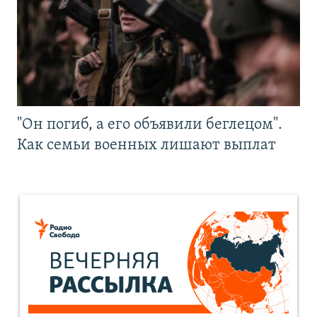
"Он погиб, а его объявили беглецом".
Как семьи военных лишают выплат