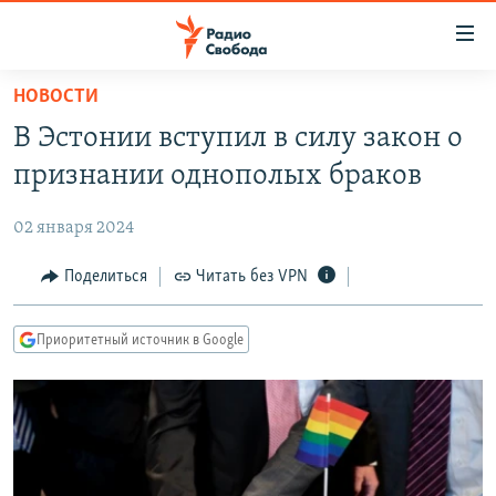
Ссылки
для
упрощенного
НОВОСТИ
ПРОГРАММЫ
доступа
В Эстонии вступил в силу закон о
ПОДКАСТЫ
Вернуться
признании однополых браков
к
АВТОРСКИЕ ПРОЕКТЫ
основному
02 января 2024
ЦИТАТЫ СВОБОДЫ
содержанию
Вернутся
МНЕНИЯ
Поделиться
Читать без VPN
к
КУЛЬТУРА
главной
Приоритетный источник в Google
навигации
IDEL.РЕАЛИИ
Вернутся
КАВКАЗ.РЕАЛИИ
к
СЕВЕР.РЕАЛИИ
поиску
СИБИРЬ.РЕАЛИИ