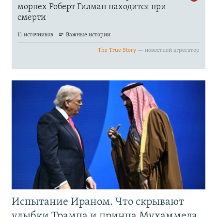
Испытание Ираном. Что скрывают
улыбки Трампа и принца Мухаммеда