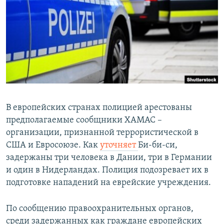
РАСПИСАНИЕ ВЕЩАНИЯ
ПОДПИШИТЕСЬ НА РАССЫЛКУ
СОЦИАЛЬНЫЕ СЕТИ
В европейских странах полицией арестованы
предполагаемые сообщники ХАМАС –
Все сайты РСЕ/РС
организации, признанной террористической в
США и Евросоюзе. Как
уточняет
Би-би-си,
задержаны три человека в Дании, три в Германии
и один в Нидерландах. Полиция подозревает их в
подготовке нападений на еврейские учреждения.
По сообщению правоохранительных органов,
среди задержанных как граждане европейских