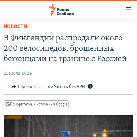
Ссылки
для
упрощенного
НОВОСТИ
ПРОГРАММЫ
доступа
В Финляндии распродали около
ПОДКАСТЫ
Вернуться
200 велосипедов, брошенных
к
АВТОРСКИЕ ПРОЕКТЫ
беженцами на границе с Россией
основному
ЦИТАТЫ СВОБОДЫ
содержанию
21 июля 2024
Вернутся
МНЕНИЯ
к
Поделиться
Читать без VPN
КУЛЬТУРА
главной
навигации
IDEL.РЕАЛИИ
Приоритетный источник в Google
Вернутся
КАВКАЗ.РЕАЛИИ
к
СЕВЕР.РЕАЛИИ
поиску
СИБИРЬ.РЕАЛИИ