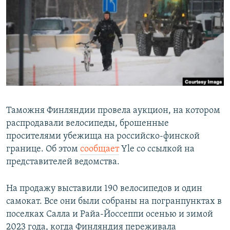
РАСПИСАНИЕ ВЕЩАНИЯ
ПОДПИШИТЕСЬ НА РАССЫЛКУ
СОЦИАЛЬНЫЕ СЕТИ
Таможня Финляндии провела аукцион, на котором
распродавали велосипеды, брошенные
Все сайты РСЕ/РС
просителями убежища на российско-финской
границе. Об этом
сообщает
Yle со ссылкой на
представителей ведомства.
На продажу выставили 190 велосипедов и один
самокат. Все они были собраны на погранпунктах в
поселках Салла и Райа-Йоссеппи осенью и зимой
2023 года, когда Финляндия переживала