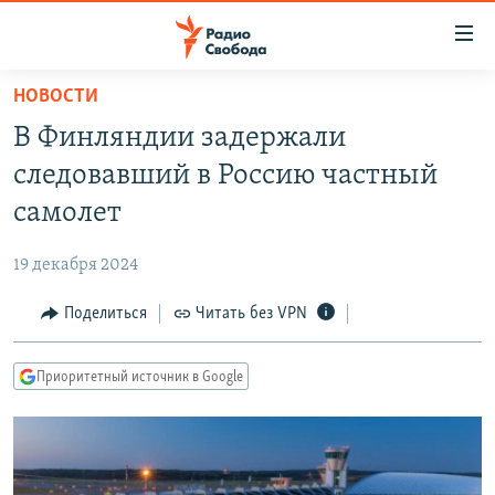
Ссылки
для
упрощенного
НОВОСТИ
ПРОГРАММЫ
доступа
В Финляндии задержали
ПОДКАСТЫ
Вернуться
следовавший в Россию частный
к
АВТОРСКИЕ ПРОЕКТЫ
самолет
основному
ЦИТАТЫ СВОБОДЫ
содержанию
19 декабря 2024
Вернутся
МНЕНИЯ
к
Поделиться
Читать без VPN
КУЛЬТУРА
главной
навигации
IDEL.РЕАЛИИ
Приоритетный источник в Google
Вернутся
КАВКАЗ.РЕАЛИИ
к
СЕВЕР.РЕАЛИИ
поиску
СИБИРЬ.РЕАЛИИ