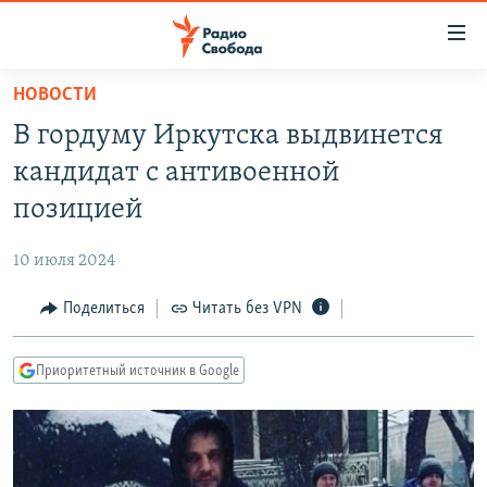
Ссылки
для
упрощенного
НОВОСТИ
ПРОГРАММЫ
доступа
В гордуму Иркутска выдвинется
ПОДКАСТЫ
Вернуться
кандидат с антивоенной
к
АВТОРСКИЕ ПРОЕКТЫ
позицией
основному
ЦИТАТЫ СВОБОДЫ
содержанию
10 июля 2024
Вернутся
МНЕНИЯ
к
Поделиться
Читать без VPN
КУЛЬТУРА
главной
навигации
IDEL.РЕАЛИИ
Приоритетный источник в Google
Вернутся
КАВКАЗ.РЕАЛИИ
к
СЕВЕР.РЕАЛИИ
поиску
СИБИРЬ.РЕАЛИИ