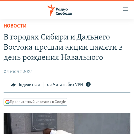
Ссылки
для
упрощенного
НОВОСТИ
ПРОГРАММЫ
доступа
В городах Сибири и Дальнего
ПОДКАСТЫ
Вернуться
Востока прошли акции памяти в
к
АВТОРСКИЕ ПРОЕКТЫ
день рождения Навального
основному
ЦИТАТЫ СВОБОДЫ
содержанию
04 июня 2024
Вернутся
МНЕНИЯ
к
Поделиться
Читать без VPN
КУЛЬТУРА
главной
навигации
IDEL.РЕАЛИИ
Приоритетный источник в Google
Вернутся
КАВКАЗ.РЕАЛИИ
к
СЕВЕР.РЕАЛИИ
поиску
СИБИРЬ.РЕАЛИИ