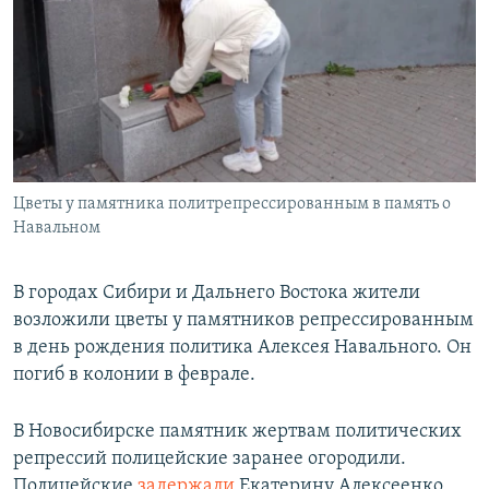
РАСПИСАНИЕ ВЕЩАНИЯ
ПОДПИШИТЕСЬ НА РАССЫЛКУ
СОЦИАЛЬНЫЕ СЕТИ
Цветы у памятника политрепрессированным в память о
Навальном
Все сайты РСЕ/РС
В городах Сибири и Дальнего Востока жители
возложили цветы у памятников репрессированным
в день рождения политика Алексея Навального. Он
погиб в колонии в феврале.
В Новосибирске памятник жертвам политических
репрессий полицейские заранее огородили.
Полицейские
задержали
Екатерину Алексеенко,