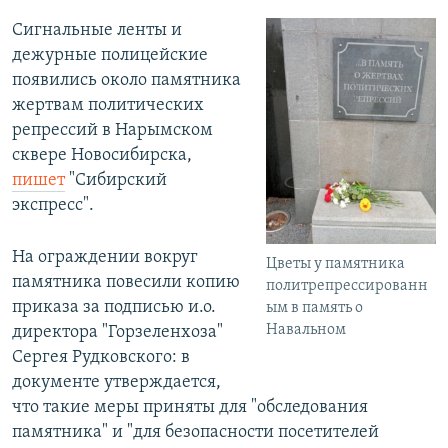
Сигнальные ленты и
дежурные полицейские
появились около памятника
жертвам политических
репрессий в Нарымском
сквере Новосибирска,
пишет
"Сибирский
экспресс".
На ограждении вокруг
Цветы у памятника
памятника повесили копию
политрепрессированн
приказа за подписью и.о.
ым в память о
Навальном
директора "Горзеленхоза"
Сергея Рудковского: в
документе утверждается,
что такие меры приняты для "обследования
памятника" и "для безопасности посетителей