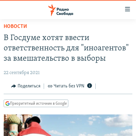
Ссылки
для
упрощенного
НОВОСТИ
ПРОГРАММЫ
доступа
В Госдуме хотят ввести
ПОДКАСТЫ
Вернуться
ответственность для "иноагентов"
к
АВТОРСКИЕ ПРОЕКТЫ
за вмешательство в выборы
основному
ЦИТАТЫ СВОБОДЫ
содержанию
22 сентября 2021
Вернутся
МНЕНИЯ
к
Поделиться
Читать без VPN
КУЛЬТУРА
главной
навигации
IDEL.РЕАЛИИ
Приоритетный источник в Google
Вернутся
КАВКАЗ.РЕАЛИИ
к
СЕВЕР.РЕАЛИИ
поиску
СИБИРЬ.РЕАЛИИ