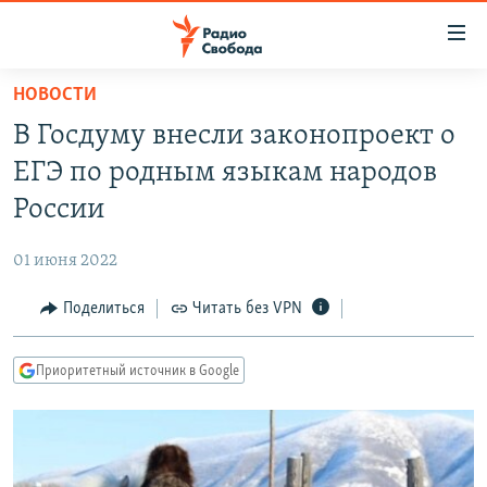
Ссылки
для
упрощенного
НОВОСТИ
ПРОГРАММЫ
доступа
В Госдуму внесли законопроект о
ПОДКАСТЫ
Вернуться
ЕГЭ по родным языкам народов
к
АВТОРСКИЕ ПРОЕКТЫ
России
основному
ЦИТАТЫ СВОБОДЫ
содержанию
01 июня 2022
Вернутся
МНЕНИЯ
к
Поделиться
Читать без VPN
КУЛЬТУРА
главной
навигации
IDEL.РЕАЛИИ
Приоритетный источник в Google
Вернутся
КАВКАЗ.РЕАЛИИ
к
СЕВЕР.РЕАЛИИ
поиску
СИБИРЬ.РЕАЛИИ