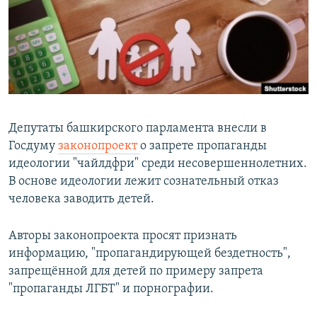
РАСПИСАНИЕ ВЕЩАНИЯ
ПОДПИШИТЕСЬ НА РАССЫЛКУ
СОЦИАЛЬНЫЕ СЕТИ
Депутаты башкирского парламента внесли в
Госдуму
законопроект
о запрете пропаганды
идеологии "чайлдфри" среди несовершеннолетних.
Все сайты РСЕ/РС
В основе идеологии лежит сознательный отказ
человека заводить детей.
Авторы законопроекта просят признать
информацию, "пропагандирующей бездетность",
запрещённой для детей по примеру запрета
"пропаганды ЛГБТ" и порнографии.