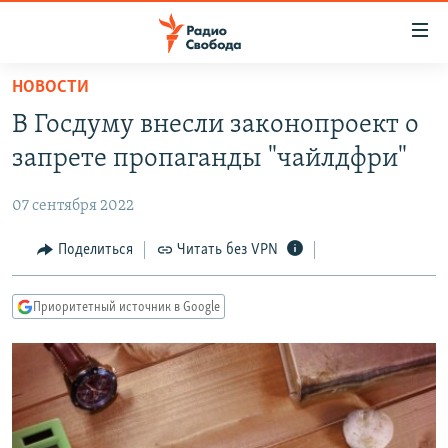
Ссылки
для
упрощенного
НОВОСТИ
ПРОГРАММЫ
доступа
В Госдуму внесли законопроект о
ПОДКАСТЫ
Вернуться
запрете пропаганды "чайлдфри"
к
АВТОРСКИЕ ПРОЕКТЫ
основному
07 сентября 2022
ЦИТАТЫ СВОБОДЫ
содержанию
Вернутся
МНЕНИЯ
Поделиться
Читать без VPN
к
КУЛЬТУРА
главной
Приоритетный источник в Google
навигации
IDEL.РЕАЛИИ
Вернутся
КАВКАЗ.РЕАЛИИ
к
СЕВЕР.РЕАЛИИ
поиску
СИБИРЬ.РЕАЛИИ