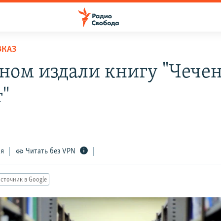
ВКАЗ
зном издали книгу "Чече
т"
ся
Читать без VPN
сточник в Google