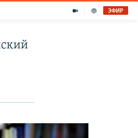
ЭФИР
нский