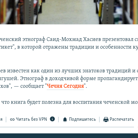
ченский этнограф Саид-Мохмад Хасиев презентовал с
тикет", в которой отражены традиции и особенности к
иев известен как один из лучших знатоков традиций и
нгушей. Этнограф в доходчивой форме пропагандируе
хов", — сообщает "
Чечня Сегодня
".
, что книга будет полезна для воспитания чеченской м
ся
Читать без VPN
Подпишитесь
Распечатать