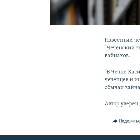
Известный че
"Чеченский э
вайнахов.
"В Чечне Хас
чеченцев и и
обычаи вайна
Автор уверен
Поделить