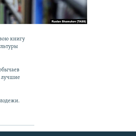
вою книгу
ультуры
 обычаев
т лучшие
олодежи.