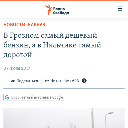
Ссылки
для
упрощенного
НОВОСТИ. КАВКАЗ
ПРОГРАММЫ
доступа
В Грозном самый дешевый
ПОДКАСТЫ
Вернуться
бензин, а в Нальчике самый
к
АВТОРСКИЕ ПРОЕКТЫ
дорогой
основному
ЦИТАТЫ СВОБОДЫ
содержанию
09 июля 2017
Вернутся
МНЕНИЯ
к
Поделиться
Читать без VPN
КУЛЬТУРА
главной
навигации
IDEL.РЕАЛИИ
Приоритетный источник в Google
Вернутся
КАВКАЗ.РЕАЛИИ
к
СЕВЕР.РЕАЛИИ
поиску
СИБИРЬ.РЕАЛИИ