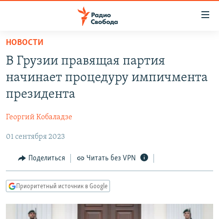
Ссылки
для
упрощенного
НОВОСТИ
ПРОГРАММЫ
доступа
В Грузии правящая партия
ПОДКАСТЫ
Вернуться
начинает процедуру импичмента
к
АВТОРСКИЕ ПРОЕКТЫ
президента
основному
ЦИТАТЫ СВОБОДЫ
содержанию
Георгий Кобаладзе
Вернутся
МНЕНИЯ
к
01 сентября 2023
КУЛЬТУРА
главной
навигации
IDEL.РЕАЛИИ
Поделиться
Читать без VPN
Вернутся
КАВКАЗ.РЕАЛИИ
к
Приоритетный источник в Google
СЕВЕР.РЕАЛИИ
поиску
СИБИРЬ.РЕАЛИИ