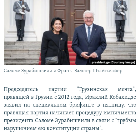
РАСПИСАНИЕ ВЕЩАНИЯ
ПОДПИШИТЕСЬ НА РАССЫЛКУ
СОЦИАЛЬНЫЕ СЕТИ
Саломе Зурабишвили и Франк-Вальтер Штайнмайер
Все сайты РСЕ/РС
Председатель партии "Грузинская мечта",
правящей в Грузии с 2012 года, Ираклий Кобахидзе
заявил на специальном брифинге в пятницу, что
правящая партия начинает процедуру импичмента
президента Саломе Зурабишвили в связи с "грубым
нарушением ею конституции страны".