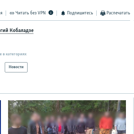
ся
Читать без VPN
Подпишитесь
Распечатать
ргий Кобаладзе
е в категориях
Новости