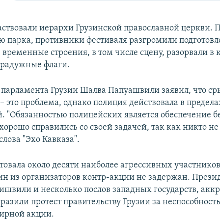
частвовали иерархи Грузинской православной церкви.
ю парка, противники фестиваля разгромили подготов
временные строения, в том числе сцену, разорвали в к
 радужные флаги.
 парламента Грузии Шалва Папуашвили заявил, что ср
– это проблема, однако полиция действовала в предела
. "Обязанностью полицейских является обеспечение б
хорошо справились со своей задачей, так как никто не 
слова "Эхо Кавказа".
товала около десяти наиболее агрессивных участников
ин из организаторов контр-акции не задержан. Прези
ишвили и несколько послов западных государств, ак
ыразили протест правительству Грузии за неспособност
ирной акции.