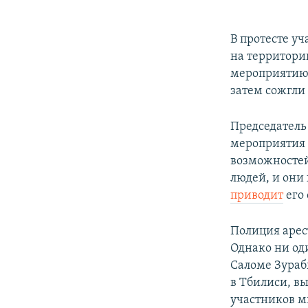
В протесте у
на территори
мероприятию 
затем сожгли
Председатель
мероприятия 
возможностей
людей, и они 
приводит
его 
Полиция арес
Однако ни од
Саломе Зураб
в Тбилиси, в
участников м