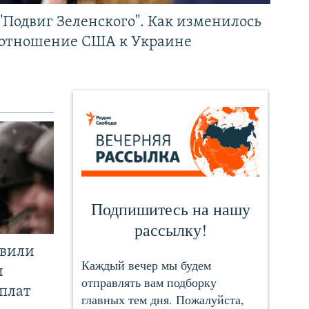
"Подвиг Зеленского". Как изменилось
отношение США к Украине
явили
и
плат