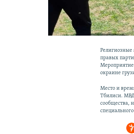
Религиозные 
правых партий
Мероприятие 
окраине груз
Место и врем
Тбилиси. МВД
сообщества, н
специального