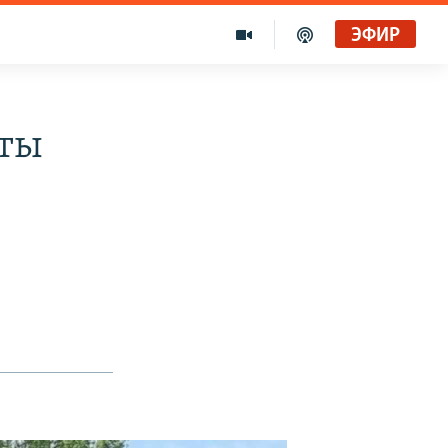
ЭФИР
сты