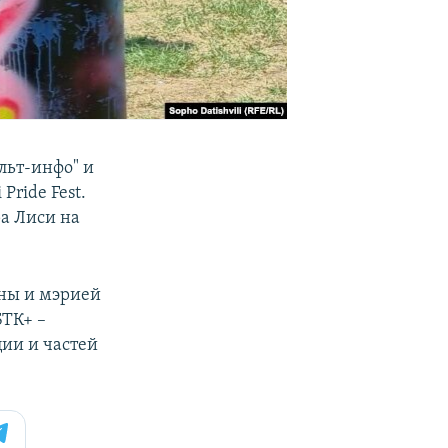
льт-инфо" и
Pride Fest.
ра Лиси на
аны и мэрией
БТК+ –
ции и частей