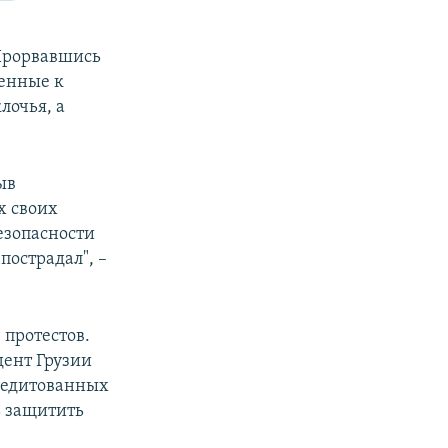
 Прорвавшись
ленные к
лочья, а
ыв
х своих
езопасности
пострадал", –
 протестов.
дент Грузии
кредитованных
ь защитить