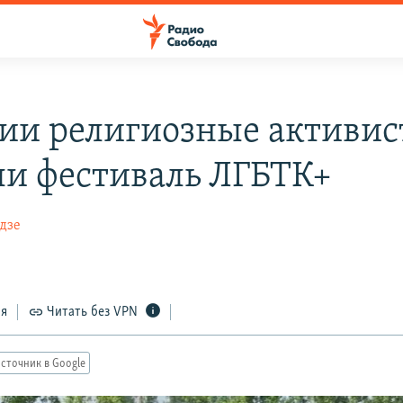
зии религиозные активи
ли фестиваль ЛГБТК+
дзе
ся
Читать без VPN
сточник в Google