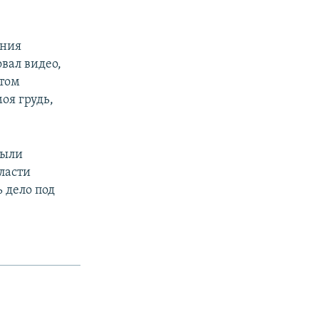
ания
вал видео,
этом
оя грудь,
были
ласти
 дело под