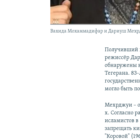
Вахида Мохаммадифар и Дариуш Мех
Получивший н
режиссёр Да
обнаружены в
Тегерана. 83
государствен
могло быть п
Мехрджуи – о
х. Согласно р
исламистов в
запрещать ки
"Коровой" (1