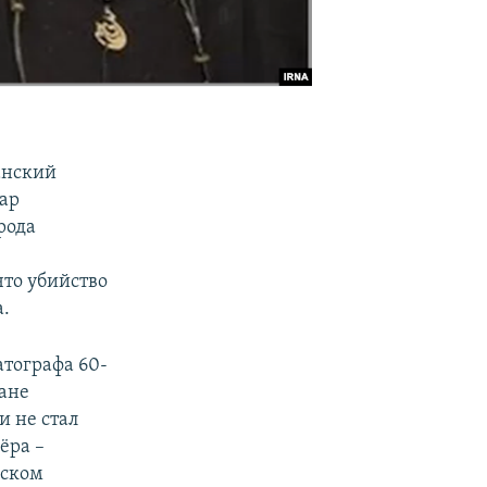
анский
ар
рода
что убийство
а.
тографа 60-
ране
и не стал
ёра –
нском