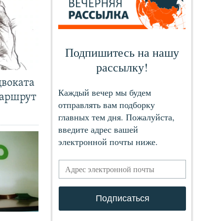
двоката
маршрут