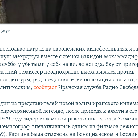
рджуи
есколько наград на европейских кинофестивалях ир
риуш Мехрджуи вместе с женой Вахидой Мохаммадиф
 субботу убитыми у себя на вилле неподалёку от приго
-летний режиссёр неоднократно высказывался против
ной цензуры, ряд представителей оппозиции считают, 
олитическим,
сообщает
Иранская служба Радио Свобод
дин из представителей новой волны иранского кинема
аспространённой легенде, после прихода к власти в ст
 1979 году лидер исламской революции аятолла Хомейн
нематограф, впечатлившись одним из фильмов режисс
969). Картина была отмечена на Венецианском и Берли