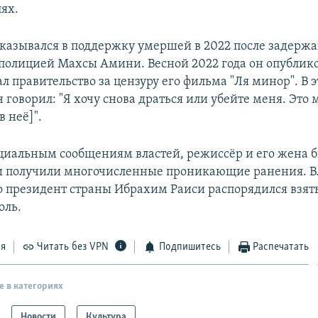
ях.
казывался в поддержку умершей в 2022 после задерж
полицией Махсы Амини. Весной 2022 года он опублико
л правительство за цензуру его фильма "Ля минор". В 
говорил: "Я хочу снова драться или убейте меня. Это м
в неё]".
циальным сообщениям властей, режиссёр и его жена 
и получили многочисленные проникающие ранения. В
о президент страны Ибрахим Раиси распорядился взять
оль.
ся
Читать без VPN
Подпишитесь
Распечатать
е в категориях
Новости
Культура