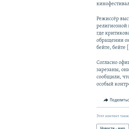
кинофестивал
Режиссёр выс
религиозной 
где критикова
обращении он 
бейте, бейте [
Согласно офи
зарезаны, он
сообщили, чт
особый контр
Поделить
Этот контент такж
Новости - мир