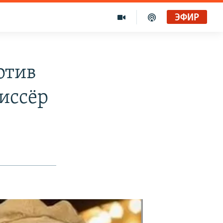
ЭФИР
отив
иссёр