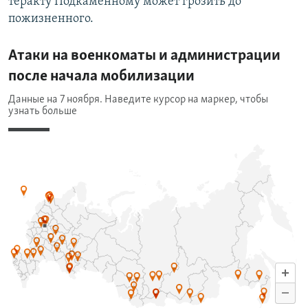
теракту Подкаменному может грозить до
пожизненного.