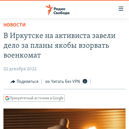
Ссылки
для
упрощенного
НОВОСТИ
ПРОГРАММЫ
доступа
В Иркутске на активиста завели
ПОДКАСТЫ
Вернуться
дело за планы якобы взорвать
к
АВТОРСКИЕ ПРОЕКТЫ
военкомат
основному
ЦИТАТЫ СВОБОДЫ
содержанию
22 декабря 2022
Вернутся
МНЕНИЯ
к
Поделиться
Читать без VPN
КУЛЬТУРА
главной
навигации
IDEL.РЕАЛИИ
Приоритетный источник в Google
Вернутся
КАВКАЗ.РЕАЛИИ
к
СЕВЕР.РЕАЛИИ
поиску
СИБИРЬ.РЕАЛИИ