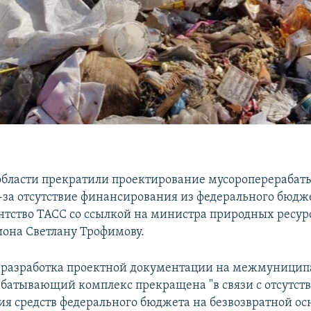
области прекратили проектирование мусороперераба
-за отсутствие финансирования из федерального бюдже
нтство ТАСС со ссылкой на министра природных ресур
иона Светлану Трофимову.
, разработка проектной документации на межмуници
батывающий комплекс прекращена "в связи с отсутст
ия средств федерального бюджета на безвозвратной осн