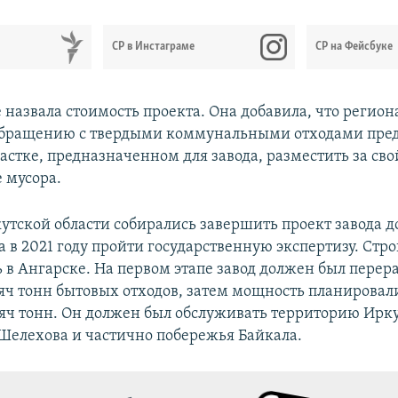
СР в Инстаграме
СР на Фейсбуке
 назвала стоимость проекта. Она добавила, что регио
 обращению с твердыми коммунальными отходами пре
астке, предназначенном для завода, разместить за св
 мусора.
утской области собирались завершить проект завода д
 а в 2021 году пройти государственную экспертизу. Стро
 в Ангарске. На первом этапе завод должен был перер
яч тонн бытовых отходов, затем мощность планировал
яч тонн. Он должен был обслуживать территорию Ирку
Шелехова и частично побережья Байкала.