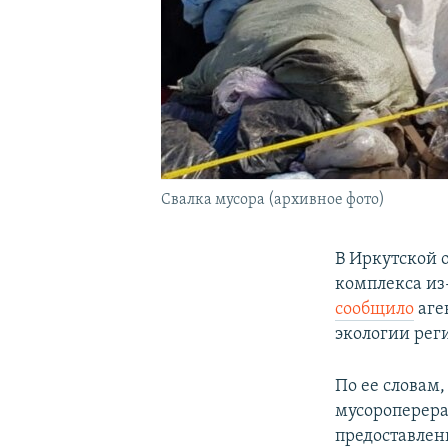
Свалка мусора (архивное фото)
В Иркутской 
комплекса из
сообщило
аге
экологии рег
По ее словам
мусороперера
предоставлен