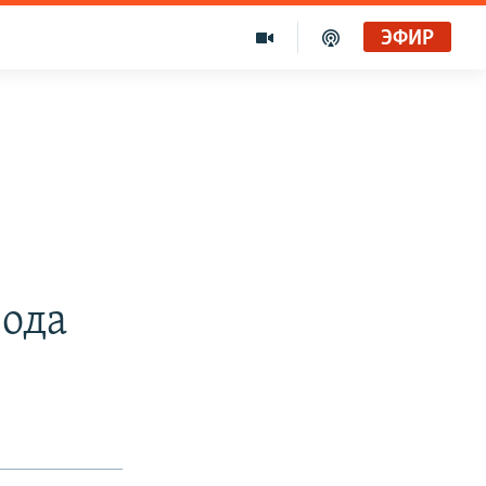
ЭФИР
ода