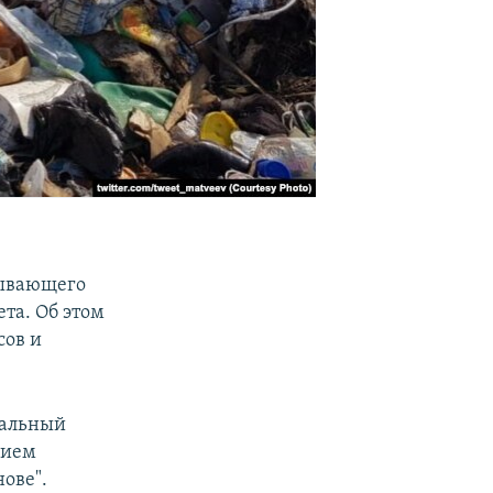
тывающего
та. Об этом
сов и
пальный
вием
ове".