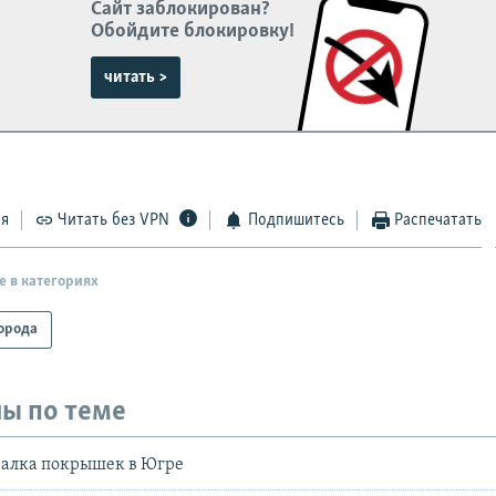
Сайт заблокирован?
Обойдите блокировку!
читать >
ся
Читать без VPN
Подпишитесь
Распечатать
е в категориях
орода
ы по теме
алка покрышек в Югре