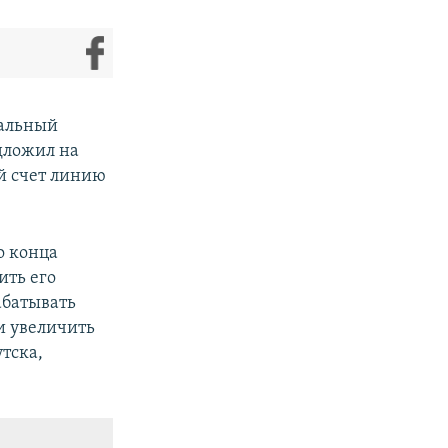
нальный
дложил на
ой счет линию
о конца
ить его
абатывать
и увеличить
тска,