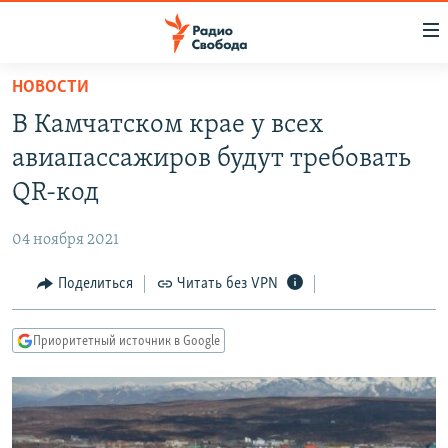
Ссылки
для
упрощенного
НОВОСТИ
ПРОГРАММЫ
доступа
В Камчатском крае у всех
ПОДКАСТЫ
Вернуться
авиапассажиров будут требовать
к
АВТОРСКИЕ ПРОЕКТЫ
QR-код
основному
ЦИТАТЫ СВОБОДЫ
содержанию
04 ноября 2021
Вернутся
МНЕНИЯ
к
Поделиться
Читать без VPN
КУЛЬТУРА
главной
навигации
IDEL.РЕАЛИИ
Приоритетный источник в Google
Вернутся
КАВКАЗ.РЕАЛИИ
к
СЕВЕР.РЕАЛИИ
поиску
СИБИРЬ.РЕАЛИИ