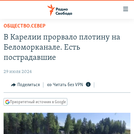
Ссылки
для
упрощенного
ОБЩЕСТВО.СЕВЕР
ПРОГРАММЫ
доступа
В Карелии прорвало плотину на
ПОДКАСТЫ
Вернуться
Беломорканале. Есть
к
АВТОРСКИЕ ПРОЕКТЫ
пострадавшие
основному
ЦИТАТЫ СВОБОДЫ
содержанию
29 июля 2024
Вернутся
МНЕНИЯ
к
Поделиться
Читать без VPN
КУЛЬТУРА
главной
навигации
IDEL.РЕАЛИИ
Приоритетный источник в Google
Вернутся
КАВКАЗ.РЕАЛИИ
к
СЕВЕР.РЕАЛИИ
поиску
СИБИРЬ.РЕАЛИИ