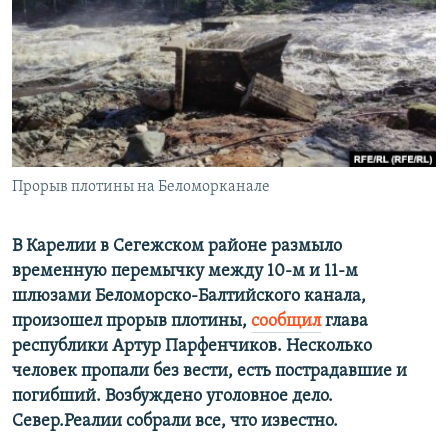
РАСПИСАНИЕ ВЕЩАНИЯ
ПОДПИШИТЕСЬ НА РАССЫЛКУ
СОЦИАЛЬНЫЕ СЕТИ
Прорыв плотины на Беломорканале
Все сайты РСЕ/РС
В Карелии в Сегежском районе размыло
временную перемычку между 10-м и 11-м
шлюзами Беломорско-Балтийского канала,
произошел прорыв плотины,
сообщил
глава
республики Артур Парфенчиков. Несколько
человек пропали без вести, есть пострадавшие и
погибший. Возбуждено уголовное дело.
Север.Реалии собрали все, что известно.