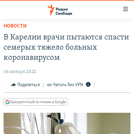
Ссылки
для
упрощенного
НОВОСТИ
ПРОГРАММЫ
доступа
В Карелии врачи пытаются спасти
ПОДКАСТЫ
Вернуться
семерых тяжело больных
к
АВТОРСКИЕ ПРОЕКТЫ
коронавирусом
основному
ЦИТАТЫ СВОБОДЫ
содержанию
06 января 2022
Вернутся
МНЕНИЯ
к
Поделиться
Читать без VPN
КУЛЬТУРА
главной
навигации
IDEL.РЕАЛИИ
Приоритетный источник в Google
Вернутся
КАВКАЗ.РЕАЛИИ
к
СЕВЕР.РЕАЛИИ
поиску
СИБИРЬ.РЕАЛИИ