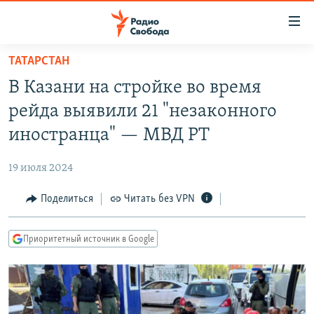
Ссылки
для
упрощенного
ТАТАРСТАН
ПРОГРАММЫ
доступа
В Казани на стройке во время
ПОДКАСТЫ
Вернуться
рейда выявили 21 "незаконного
к
АВТОРСКИЕ ПРОЕКТЫ
иностранца" — МВД РТ
основному
ЦИТАТЫ СВОБОДЫ
содержанию
19 июля 2024
Вернутся
МНЕНИЯ
к
Поделиться
Читать без VPN
КУЛЬТУРА
главной
навигации
IDEL.РЕАЛИИ
Приоритетный источник в Google
Вернутся
КАВКАЗ.РЕАЛИИ
к
СЕВЕР.РЕАЛИИ
поиску
СИБИРЬ.РЕАЛИИ