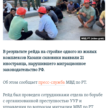
РАСПИСАНИЕ ВЕЩАНИЯ
ПОДПИШИТЕСЬ НА РАССЫЛКУ
СОЦИАЛЬНЫЕ СЕТИ
В результате рейда на стройке одного из жилых
комплексов Казани силовики выявили 21
Все сайты РСЕ/РС
иностранца, нарушившего миграционное
законодательство РФ.
Об этом сообщает
пресс-служба
МВД по РТ.
Рейд был проведен сотрудниками отдела по борьбе
с организованной преступностью УУР и
управления по вопросам миграции МВД по РТ