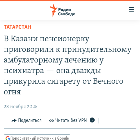
Ссылки
для
упрощенного
ТАТАРСТАН
ПРОГРАММЫ
доступа
В Казани пенсионерку
ПОДКАСТЫ
Вернуться
приговорили к принудительному
к
АВТОРСКИЕ ПРОЕКТЫ
амбулаторному лечению у
основному
ЦИТАТЫ СВОБОДЫ
содержанию
психиатра — она дважды
Вернутся
МНЕНИЯ
прикурила сигарету от Вечного
к
КУЛЬТУРА
огня
главной
навигации
IDEL.РЕАЛИИ
28 ноября 2025
Вернутся
КАВКАЗ.РЕАЛИИ
к
Поделиться
Читать без VPN
СЕВЕР.РЕАЛИИ
поиску
СИБИРЬ.РЕАЛИИ
Приоритетный источник в Google