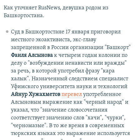
Как уточняет RusNews, девушка родом из
Башкортостана.
Суд в Башкортостане 17 января приговорил
местного экоактивиста, экс-главу
запрещенной в России организации "Башкорт"
Фаиля Алсынова
к четырем годам колонии по
делу о "возбуждении ненависти или вражды"
за речь, в которой употребил фразу "кара
халык". Назначенный следствием специалист
Уфимского университета науки и технологий
Айнур Хужахметов
перевел
употребленное
Алсыновым выражение как "черный народ" и
указал, что "значение словосочетания
соответствует значению слов "хачи", "чурки",
"черномазые". В то же время в современных
тюркских языках это выражение используется