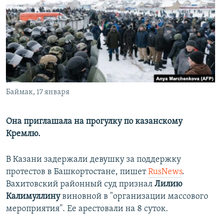
РАСПИСАНИЕ ВЕЩАНИЯ
ПОДПИШИТЕСЬ НА РАССЫЛКУ
СОЦИАЛЬНЫЕ СЕТИ
Баймак, 17 января
Все сайты РСЕ/РС
Она приглашала на прогулку по казанскому
Кремлю.
В Казани задержали девушку за поддержку
протестов в Башкортостане, пишет
RusNews
.
Вахитовский районный суд признал
Лилию
Калимуллину
виновной в "организации массового
мероприятия". Ее арестовали на 8 суток.