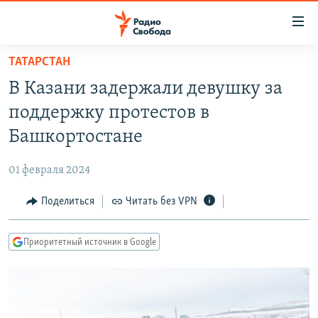
Ссылки
для
упрощенного
ТАТАРСТАН
ПРОГРАММЫ
доступа
В Казани задержали девушку за
ПОДКАСТЫ
Вернуться
поддержку протестов в
к
АВТОРСКИЕ ПРОЕКТЫ
Башкортостане
основному
ЦИТАТЫ СВОБОДЫ
содержанию
01 февраля 2024
Вернутся
МНЕНИЯ
к
Поделиться
Читать без VPN
КУЛЬТУРА
главной
навигации
IDEL.РЕАЛИИ
Приоритетный источник в Google
Вернутся
КАВКАЗ.РЕАЛИИ
к
СЕВЕР.РЕАЛИИ
поиску
СИБИРЬ.РЕАЛИИ