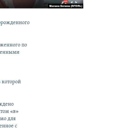
ворожденного
оженного по
твенными
в которой
уждено
ктом «в»
омо для
енное с