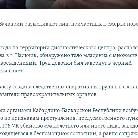
Балкарии разыскивают лиц, причастных к смерти но
6 года на территории диагностического центра, распол
ва в г. Нальчик, обнаружено тело младенца c множес
вреждениями. Труп девочки был завернут в черный
ый пакет.
кту создана следственно-оперативная группа, в соста
авители правоохранительных органов.
и органами Кабардино-Балкарской Республики возб
ло по признакам преступления, предусмотренного пун
и 105 УК убийство «малолетнего или иного лица, завед
ходящегося в беспомощном состоянии, а равно сопряж