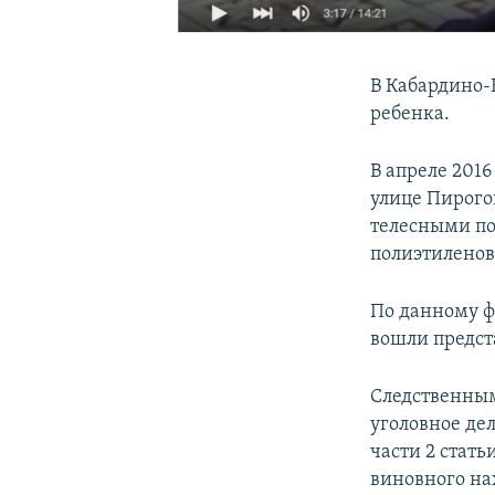
В Кабардино-
ребенка.
В апреле 201
улице Пирого
телесными по
полиэтиленов
По данному фа
вошли предст
Следственным
уголовное де
части 2 стать
виновного на