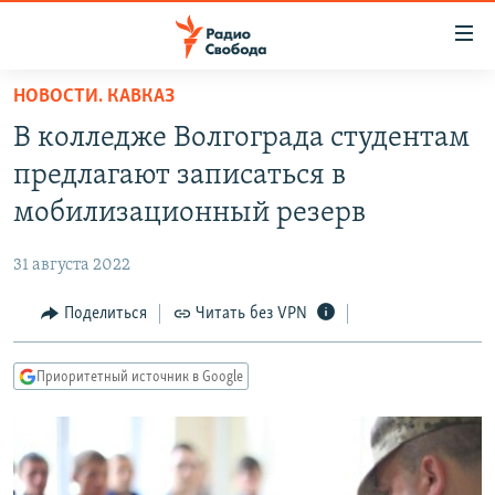
Ссылки
для
упрощенного
НОВОСТИ. КАВКАЗ
ПРОГРАММЫ
доступа
В колледже Волгограда студентам
ПОДКАСТЫ
Вернуться
предлагают записаться в
к
АВТОРСКИЕ ПРОЕКТЫ
мобилизационный резерв
основному
ЦИТАТЫ СВОБОДЫ
содержанию
31 августа 2022
Вернутся
МНЕНИЯ
к
Поделиться
Читать без VPN
КУЛЬТУРА
главной
навигации
IDEL.РЕАЛИИ
Приоритетный источник в Google
Вернутся
КАВКАЗ.РЕАЛИИ
к
СЕВЕР.РЕАЛИИ
поиску
СИБИРЬ.РЕАЛИИ