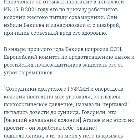
Изначально он отбывал наказание в ангарской
ИК-15. В 2021 году его по приказу работников
колонии жестоко пытали сокамерники. Они
избили Бакиева и изнасиловали его шваброй,
причинив серьёзный вред его здоровью.
В январе прошлого года Бакиев попросил ООН,
Европейский комитет по предотвращению пыток и
российских правозащитников защитить его от
угроз тюремщиков.
"Сотрудники иркутского ГУФСИН и оперотдела
колонии постоянно мне угрожали, оказывали
психологическое давление, называли "терпилой",
пытались довести до суицида. Говорили, что
[бывший начальник колонии] Агапов мне этого не
простит – он заработал себе [звание]
подполковника, а из-за меня у него накрылась