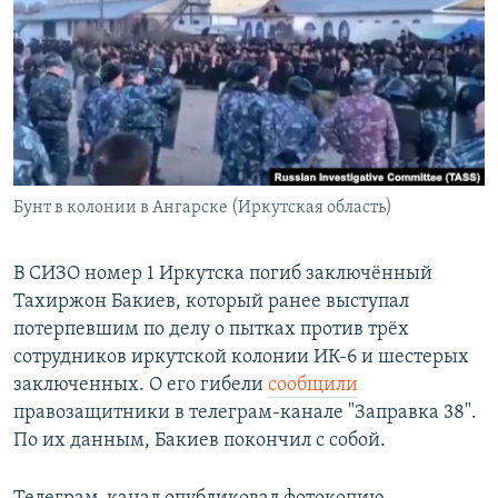
РАСПИСАНИЕ ВЕЩАНИЯ
ПОДПИШИТЕСЬ НА РАССЫЛКУ
СОЦИАЛЬНЫЕ СЕТИ
Бунт в колонии в Ангарске (Иркутская область)
Все сайты РСЕ/РС
В СИЗО номер 1 Иркутска погиб заключённый
Тахиржон Бакиев, который ранее выступал
потерпевшим по делу о пытках против трёх
сотрудников иркутской колонии ИК-6 и шестерых
заключенных. О его гибели
сообщили
правозащитники в телеграм-канале "Заправка 38".
По их данным, Бакиев покончил с собой.