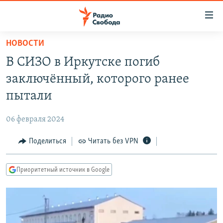
Ссылки
для
упрощенного
НОВОСТИ
ПРОГРАММЫ
доступа
В СИЗО в Иркутске погиб
ПОДКАСТЫ
Вернуться
заключённый, которого ранее
к
АВТОРСКИЕ ПРОЕКТЫ
пытали
основному
ЦИТАТЫ СВОБОДЫ
содержанию
06 февраля 2024
Вернутся
МНЕНИЯ
к
Поделиться
Читать без VPN
КУЛЬТУРА
главной
навигации
IDEL.РЕАЛИИ
Приоритетный источник в Google
Вернутся
КАВКАЗ.РЕАЛИИ
к
СЕВЕР.РЕАЛИИ
поиску
СИБИРЬ.РЕАЛИИ