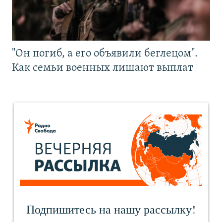
"Он погиб, а его объявили беглецом".
Как семьи военных лишают выплат