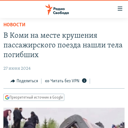
Ссылки
для
упрощенного
НОВОСТИ
ПРОГРАММЫ
доступа
В Коми на месте крушения
ПОДКАСТЫ
Вернуться
пассажирского поезда нашли тела
к
АВТОРСКИЕ ПРОЕКТЫ
погибших
основному
ЦИТАТЫ СВОБОДЫ
содержанию
27 июня 2024
Вернутся
МНЕНИЯ
к
Поделиться
Читать без VPN
КУЛЬТУРА
главной
навигации
IDEL.РЕАЛИИ
Приоритетный источник в Google
Вернутся
КАВКАЗ.РЕАЛИИ
к
СЕВЕР.РЕАЛИИ
поиску
СИБИРЬ.РЕАЛИИ