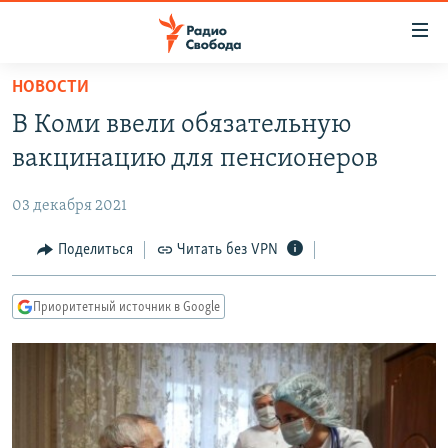
Ссылки
для
упрощенного
НОВОСТИ
ПРОГРАММЫ
доступа
В Коми ввели обязательную
ПОДКАСТЫ
Вернуться
вакцинацию для пенсионеров
к
АВТОРСКИЕ ПРОЕКТЫ
основному
03 декабря 2021
ЦИТАТЫ СВОБОДЫ
содержанию
Вернутся
МНЕНИЯ
Поделиться
Читать без VPN
к
КУЛЬТУРА
главной
Приоритетный источник в Google
навигации
IDEL.РЕАЛИИ
Вернутся
КАВКАЗ.РЕАЛИИ
к
СЕВЕР.РЕАЛИИ
поиску
СИБИРЬ.РЕАЛИИ