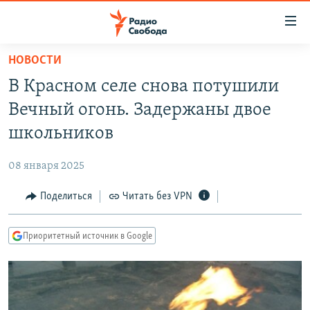
Ссылки
для
упрощенного
НОВОСТИ
ПРОГРАММЫ
доступа
В Красном селе снова потушили
ПОДКАСТЫ
Вернуться
Вечный огонь. Задержаны двое
к
АВТОРСКИЕ ПРОЕКТЫ
школьников
основному
ЦИТАТЫ СВОБОДЫ
содержанию
08 января 2025
Вернутся
МНЕНИЯ
к
Поделиться
Читать без VPN
КУЛЬТУРА
главной
навигации
IDEL.РЕАЛИИ
Приоритетный источник в Google
Вернутся
КАВКАЗ.РЕАЛИИ
к
СЕВЕР.РЕАЛИИ
поиску
СИБИРЬ.РЕАЛИИ