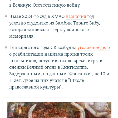
в Великую Отечественную войну.
В мае 2024-го суд в ХМАО
назначил
год
условно студентке из Замбии Тионге Зибу,
которая танцевала тверк у воинского
мемориала.
1 января этого года СК возбудил
уголовное дело
о реабилитации нацизма против троих
школьников, потушивших во время игры в
снежки Вечный огонь в Кингисеппе.
Задержанным, по данным "Фонтанки", по 10 и
11 лет. Двое из них учатся в "Школе
православной культуры".