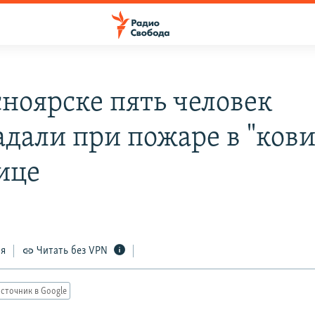
сноярске пять человек
адали при пожаре в "ков
ице
1
ся
Читать без VPN
сточник в Google