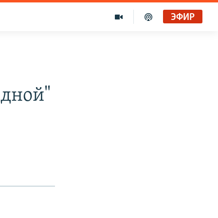
ЭФИР
идной"