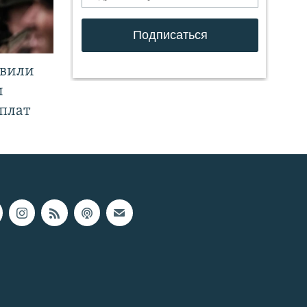
явили
и
плат