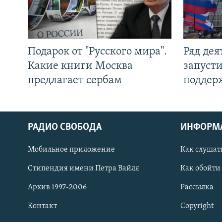
Подарок от "Русского мира".
Ряд де
Какие книги Москва
запуст
предлагает сербам
поддер
РАДИО СВОБОДА
ИНФОРМ
Мобильное приложение
Как слушат
СОЦИАЛЬНЫЕ СЕТИ
Стипендия имени Петра Вайля
Как обойти
Архив 1997-2006
Рассылка
Контакт
Copyright
Все сайты РСЕ/РС