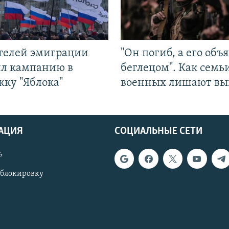
ятелей эмиграции
"Он погиб, а его объ
ил кампанию в
беглецом". Как семь
жку "Яблока"
военных лишают вы
АЦИЯ
СОЦИАЛЬНЫЕ СЕТИ
ь
 блокировку