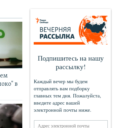
чем
око" в