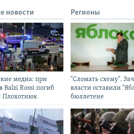
е новости
Регионы
ские медиа: при
"Сломать схему". За
в Balzi Rossi погиб
власти оставили "Ябл
л Плохотнюк
бюллетене