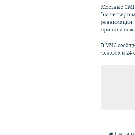
Местные СМИ 
"на четвертом
реанимации "
причина пожа
В МЧС сообщи
человек и 24
Поделить