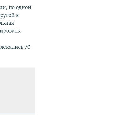
ии, по одной
другой в
льная
ировать.
лекались 70