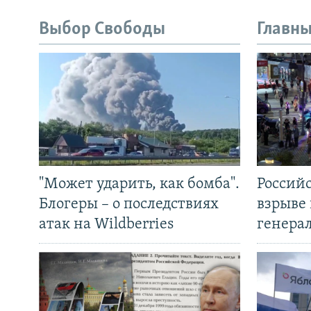
Выбор Свободы
Главны
"Может ударить, как бомба".
Россий
Блогеры – о последствиях
взрыве 
атак на Wildberries
генера