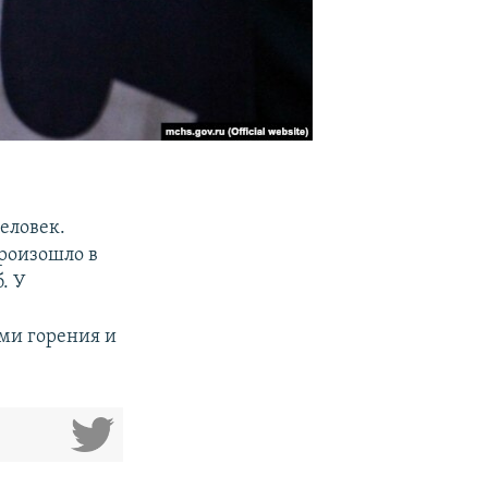
еловек.
произошло в
. У
ми горения и