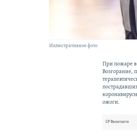
Иллюстративное фото
При пожаре в
Возгорание, 
терапевтическ
пострадавших
коронавирусн
ожоги.
СР Вконтакте