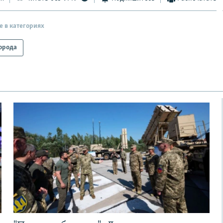
е в категориях
орода