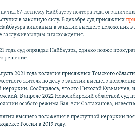
значил 57-летнему Найбауэру полтора года ограничени
вступил в законную силу. В декабре суд присяжных
при
Найбауэра виновным в занятии высшего положения в
не заслуживающим снисхождения.
21 года суд оправдал Найбауэра, однако позже прокура
то решение.
вгуста 2021 года коллегия присяжных Томского областн
местного жителя по делу о занятии высшего положени
 иерархии. Сообщалось, что это Николай Кузьмичев, 
омский. В апреле 2022 Новосибирский областной суд п
колонии особого режима Бая-Али Солтаханова, известно
анятии высшего положения в преступной иерархии поя
кодексе России в 2019 году.