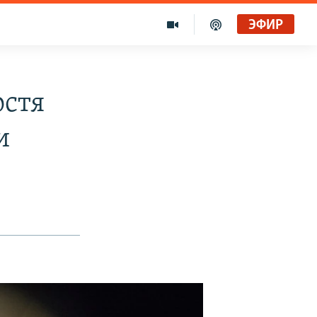
ЭФИР
остя
и