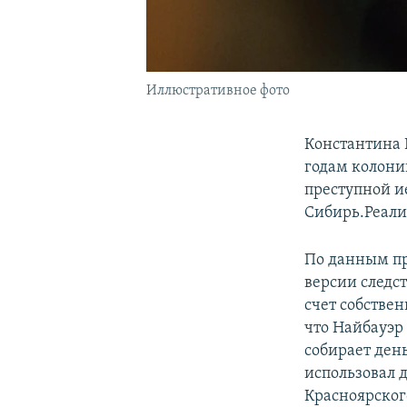
Иллюстративное фото
Константина 
годам колони
преступной и
Сибирь.Реали
По данным про
версии следс
счет собствен
что Найбауэр 
собирает ден
использовал 
Красноярског