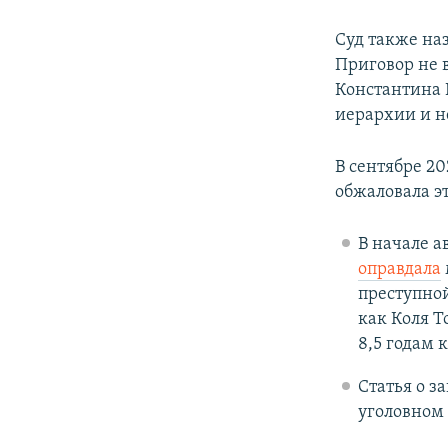
Суд также на
Приговор не 
Константина 
иерархии и 
В сентябре 20
обжаловала э
В начале а
оправдала
преступной
как Коля Т
8,5 годам 
Статья о з
уголовном 