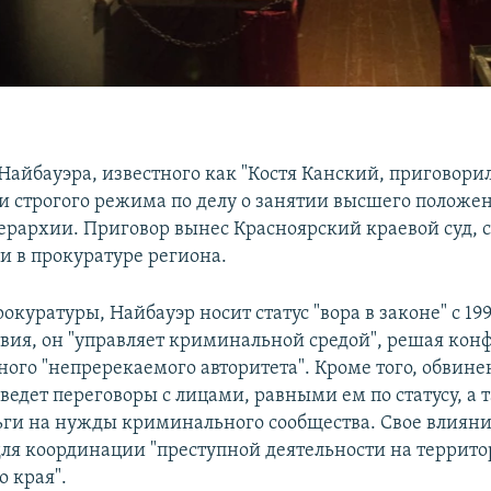
Найбауэра, известного как "Костя Канский, приговори
и строгого режима по делу о занятии высшего положен
ерархии. Приговор вынес Красноярский краевой суд,
и в прокуратуре региона.
куратуры, Найбауэр носит статус "вора в законе" с 199
твия, он "управляет криминальной средой", решая кон
ного "непререкаемого авторитета". Кроме того, обвине
ведет переговоры с лицами, равными ем по статусу, а 
ьги на нужды криминального сообщества. Свое влияни
для координации "преступной деятельности на террит
о края".