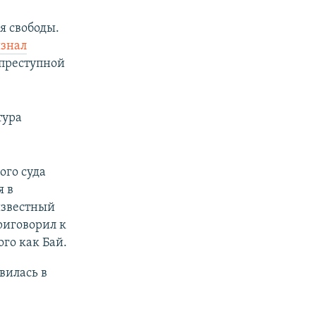
я свободы.
знал
 преступной
тура
ого суда
я в
известный
риговорил к
го как Бай.
вилась в