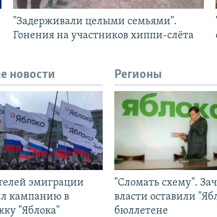
"Задерживали целыми семьями".
Гонения на участников хиппи-слёта
е новости
Регионы
ятелей эмиграции
"Сломать схему". За
ил кампанию в
власти оставили "Ябл
жку "Яблока"
бюллетене