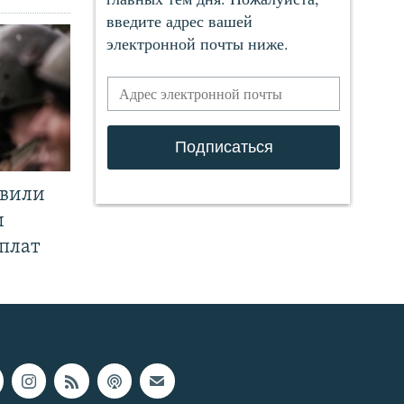
явили
и
плат