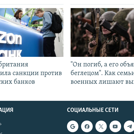
британия
"Он погиб, а его объ
ила санкции против
беглецом". Как семь
ских банков
военных лишают вы
АЦИЯ
СОЦИАЛЬНЫЕ СЕТИ
ь