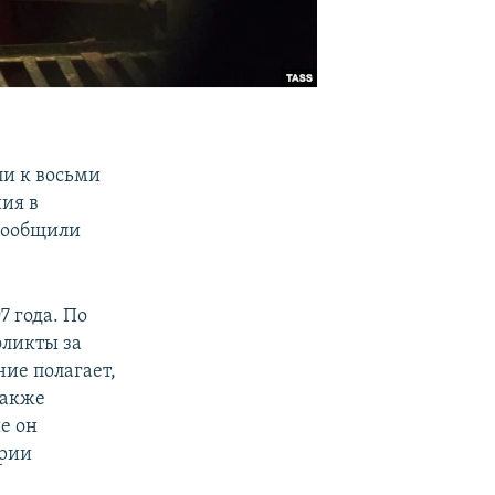
ли к восьми
ия в
 сообщили
7 года. По
фликты за
ние полагает,
также
е он
ории