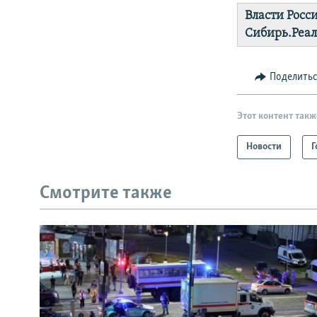
Власти Росс
Сибирь.Реа
Поделить
Этот контент такж
Новости
Г
Смотрите также