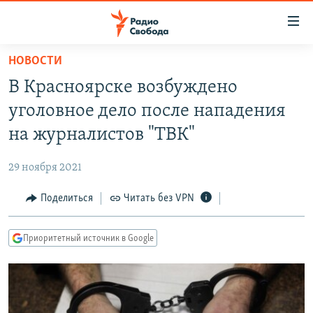
Ссылки
для
упрощенного
НОВОСТИ
ПРОГРАММЫ
доступа
В Красноярске возбуждено
ПОДКАСТЫ
Вернуться
уголовное дело после нападения
к
АВТОРСКИЕ ПРОЕКТЫ
на журналистов "ТВК"
основному
ЦИТАТЫ СВОБОДЫ
содержанию
29 ноября 2021
Вернутся
МНЕНИЯ
к
Поделиться
Читать без VPN
КУЛЬТУРА
главной
навигации
IDEL.РЕАЛИИ
Приоритетный источник в Google
Вернутся
КАВКАЗ.РЕАЛИИ
к
СЕВЕР.РЕАЛИИ
поиску
СИБИРЬ.РЕАЛИИ