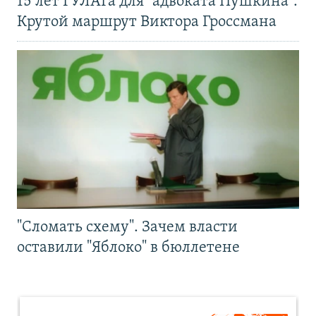
15 лет ГУЛАГа для "адвоката Пушкина".
Крутой маршрут Виктора Гроссмана
"Сломать схему". Зачем власти
оставили "Яблоко" в бюллетене