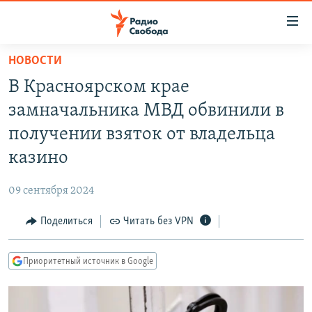
Ссылки
для
упрощенного
НОВОСТИ
ПРОГРАММЫ
доступа
В Красноярском крае
ПОДКАСТЫ
Вернуться
замначальника МВД обвинили в
к
АВТОРСКИЕ ПРОЕКТЫ
получении взяток от владельца
основному
ЦИТАТЫ СВОБОДЫ
содержанию
казино
Вернутся
МНЕНИЯ
к
09 сентября 2024
КУЛЬТУРА
главной
Поделиться
Читать без VPN
навигации
IDEL.РЕАЛИИ
Вернутся
КАВКАЗ.РЕАЛИИ
к
Приоритетный источник в Google
СЕВЕР.РЕАЛИИ
поиску
СИБИРЬ.РЕАЛИИ