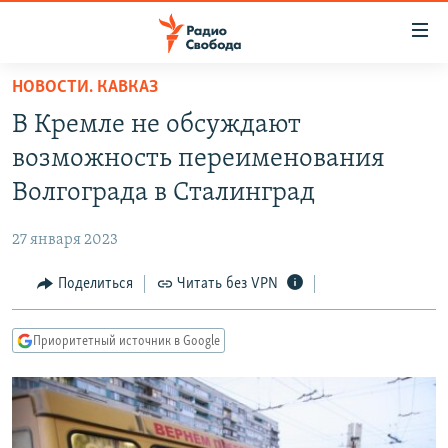
Ссылки
для
упрощенного
НОВОСТИ. КАВКАЗ
ПРОГРАММЫ
доступа
В Кремле не обсуждают
ПОДКАСТЫ
Вернуться
возможность переименования
к
АВТОРСКИЕ ПРОЕКТЫ
Волгограда в Сталинград
основному
ЦИТАТЫ СВОБОДЫ
содержанию
27 января 2023
Вернутся
МНЕНИЯ
к
Поделиться
Читать без VPN
КУЛЬТУРА
главной
навигации
IDEL.РЕАЛИИ
Приоритетный источник в Google
Вернутся
КАВКАЗ.РЕАЛИИ
к
СЕВЕР.РЕАЛИИ
поиску
СИБИРЬ.РЕАЛИИ