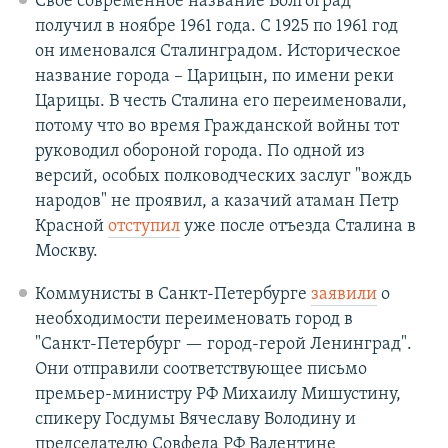
Свое современное название Волгоград
получил в ноябре 1961 года. С 1925 по 1961 год
он именовался Сталинградом. Историческое
название города – Царицын, по имени реки
Царицы. В честь Сталина его переименовали,
потому что во время Гражданской войны тот
руководил обороной города. По одной из
версий, особых полководческих заслуг "вождь
народов" не проявил, а казачий атаман Петр
Красной
отступил
уже после отъезда Сталина в
Москву.
Коммунисты в Санкт-Петербурге
заявили
о
необходимости переименовать город в
"Санкт-Петербург — город-герой Ленинград".
Они отправили соответствующее письмо
премьер-министру РФ Михаилу Мишустину,
спикеру Госдумы Вячеславу Володину и
председателю Совфеда РФ Валентине