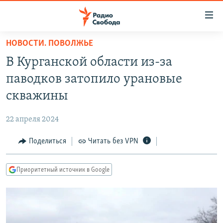
Ссылки
для
упрощенного
НОВОСТИ. ПОВОЛЖЬЕ
ПРОГРАММЫ
доступа
В Курганской области из-за
ПОДКАСТЫ
Вернуться
паводков затопило урановые
к
АВТОРСКИЕ ПРОЕКТЫ
скважины
основному
ЦИТАТЫ СВОБОДЫ
содержанию
22 апреля 2024
Вернутся
МНЕНИЯ
к
Поделиться
Читать без VPN
КУЛЬТУРА
главной
навигации
IDEL.РЕАЛИИ
Приоритетный источник в Google
Вернутся
КАВКАЗ.РЕАЛИИ
к
СЕВЕР.РЕАЛИИ
поиску
СИБИРЬ.РЕАЛИИ