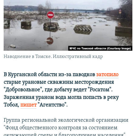
РАСПИСАНИЕ ВЕЩАНИЯ
ПОДПИШИТЕСЬ НА РАССЫЛКУ
СОЦИАЛЬНЫЕ СЕТИ
Наводнение в Томске. Иллюстративный кадр
Все сайты РСЕ/РС
В Курганской области из-за паводков
затопило
старые урановые скважины месторождения
"Добровольное", где добычу ведет "Росатом".
Зараженная ураном вода могла попасть в реку
Тобол,
пишет
"Агентство".
Группа региональной экологической организации
"Фонд общественного контроля за состоянием
окружающей среды и благополучием населения"