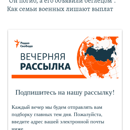
"Он погиб, а его объявили беглецом".
Как семьи военных лишают выплат