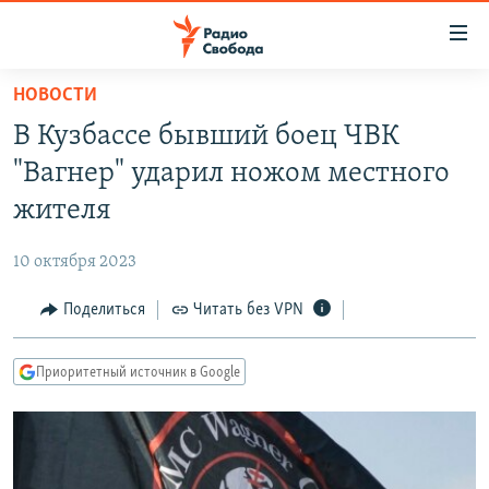
Ссылки
для
упрощенного
НОВОСТИ
ПРОГРАММЫ
доступа
В Кузбассе бывший боец ЧВК
ПОДКАСТЫ
Вернуться
"Вагнер" ударил ножом местного
к
АВТОРСКИЕ ПРОЕКТЫ
жителя
основному
ЦИТАТЫ СВОБОДЫ
содержанию
10 октября 2023
Вернутся
МНЕНИЯ
к
Поделиться
Читать без VPN
КУЛЬТУРА
главной
навигации
IDEL.РЕАЛИИ
Приоритетный источник в Google
Вернутся
КАВКАЗ.РЕАЛИИ
к
СЕВЕР.РЕАЛИИ
поиску
СИБИРЬ.РЕАЛИИ