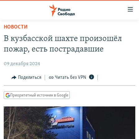
Ссылки
для
упрощенного
НОВОСТИ
ПРОГРАММЫ
доступа
В кузбасской шахте произошёл
ПОДКАСТЫ
Вернуться
пожар, есть пострадавшие
к
АВТОРСКИЕ ПРОЕКТЫ
основному
09 декабря 2024
ЦИТАТЫ СВОБОДЫ
содержанию
Вернутся
МНЕНИЯ
Поделиться
Читать без VPN
к
КУЛЬТУРА
главной
Приоритетный источник в Google
навигации
IDEL.РЕАЛИИ
Вернутся
КАВКАЗ.РЕАЛИИ
к
СЕВЕР.РЕАЛИИ
поиску
СИБИРЬ.РЕАЛИИ