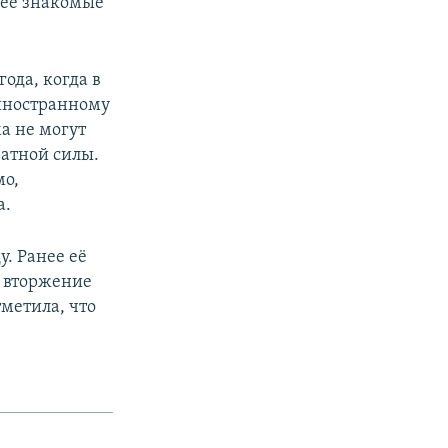
о её знакомые
года, когда в
 иностранному
а не могут
ратной силы.
мо,
а.
. Ранее её
ь вторжение
тметила, что