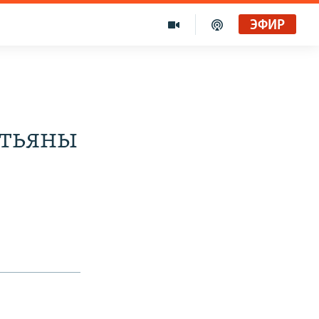
ЭФИР
атьяны