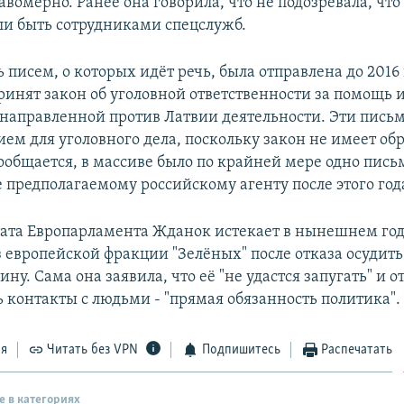
вомерно. Ранее она говорила, что не подозревала, чт
ли быть сотрудниками спецслужб.
 писем, о которых идёт речь, была отправлена до 2016 
ринят закон об уголовной ответственности за помощь
в направленной против Латвии деятельности. Эти письм
ем для уголовного дела, поскольку закон не имеет об
ообщается, в массиве было по крайней мере одно пись
 предполагаемому российскому агенту после этого год
ата Европарламента Жданок истекает в нынешнем году
 европейской фракции "Зелёных" после отказа осудит
ину. Сама она заявила, что её "не удастся запугать" и о
 контакты с людьми - "прямая обязанность политика".
ся
Читать без VPN
Подпишитесь
Распечатать
е в категориях