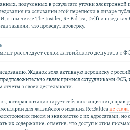
данных, полученных в результате утечки электронной 
ледования на основании этой переписки в январе пуб
, в том числе The Insider, Re:Baltica, Delfi и шведская 
гда заявили, что проведут проверку.
Е
ент расследует связи латвийского депутата с Ф
следованию, Жданок вела активную переписку с росс
предположительно являющимися сотрудниками ФСБ, и
м отчёты о своей деятельности.
ок, которая позиционирует себя как защитница прав р
мментарии для латвийского издания Re:Baltica
не стала
электронных писем и знакомство с их адресатами, но 
ть их содержание, отметив, что доступ к этим письм