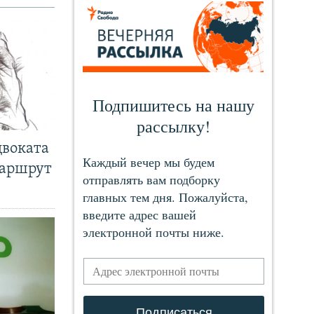
двоката
маршрут