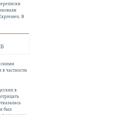
переписки
ликовали
Expressen. В
СБ
ийскими
 в частности
усских в
отрицать
отказалась
ам был