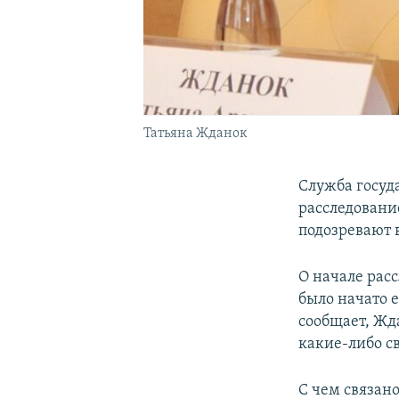
Татьяна Жданок
Служба госуд
расследовани
подозревают 
О начале рас
было начато е
сообщает, Жд
какие-либо с
С чем связан