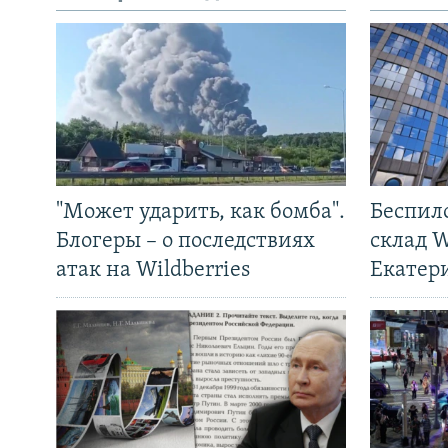
"Может ударить, как бомба".
Беспил
Блогеры – о последствиях
склад W
атак на Wildberries
Екатер