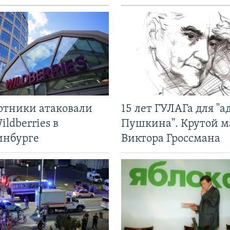
отники атаковали
15 лет ГУЛАГа для "а
ildberries в
Пушкина". Крутой 
инбурге
Виктора Гроссмана