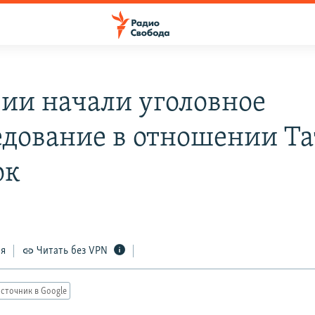
вии начали уголовное
едование в отношении Т
ок
ся
Читать без VPN
сточник в Google