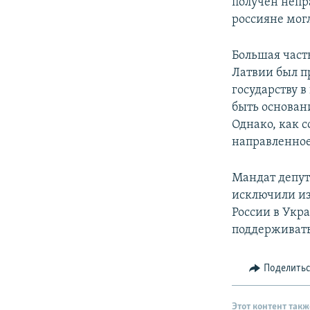
получен непра
россияне мог
Большая часть
Латвии был п
государству 
быть основани
Однако, как с
направленное
Мандат депут
исключили из
России в Укра
поддерживать
Поделить
Этот контент такж