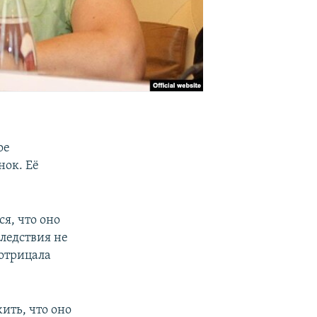
ое
нок. Её
ся, что оно
следствия не
отрицала
ить, что оно