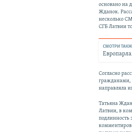
основано на 
Жданок. Расс
несколько СМИ
СГБ Латвии то
СМОТРИ ТАКЖ
Европарлам
Согласно рас
гражданами, 
направляла и
Татьяна Ждан
Латвии, в ко
подлинность 
комментирова