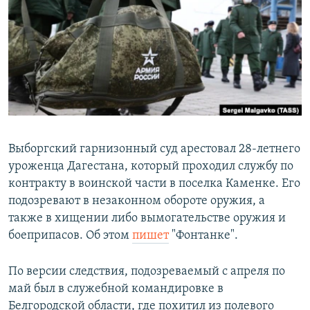
РАСПИСАНИЕ ВЕЩАНИЯ
ПОДПИШИТЕСЬ НА РАССЫЛКУ
СОЦИАЛЬНЫЕ СЕТИ
Выборгский гарнизонный суд арестовал 28-летнего
уроженца Дагестана, который проходил службу по
Все сайты РСЕ/РС
контракту в воинской части в поселка Каменке. Его
подозревают в незаконном обороте оружия, а
также в хищении либо вымогательстве оружия и
боеприпасов. Об этом
пишет
"Фонтанке".
По версии следствия, подозреваемый с апреля по
май был в служебной командировке в
Белгородской области, где похитил из полевого