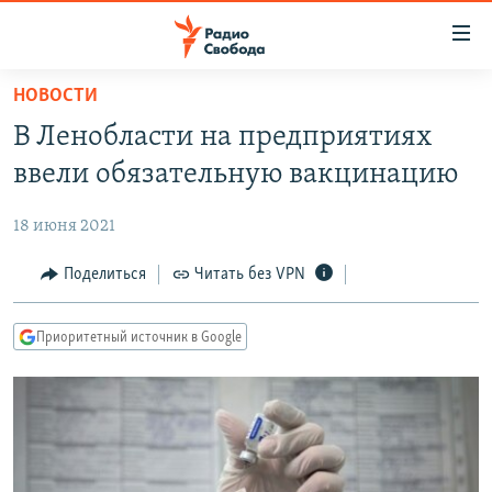
Ссылки
для
упрощенного
НОВОСТИ
ПРОГРАММЫ
доступа
В Ленобласти на предприятиях
ПОДКАСТЫ
Вернуться
ввели обязательную вакцинацию
к
АВТОРСКИЕ ПРОЕКТЫ
основному
18 июня 2021
ЦИТАТЫ СВОБОДЫ
содержанию
Вернутся
МНЕНИЯ
Поделиться
Читать без VPN
к
КУЛЬТУРА
главной
Приоритетный источник в Google
навигации
IDEL.РЕАЛИИ
Вернутся
КАВКАЗ.РЕАЛИИ
к
СЕВЕР.РЕАЛИИ
поиску
СИБИРЬ.РЕАЛИИ