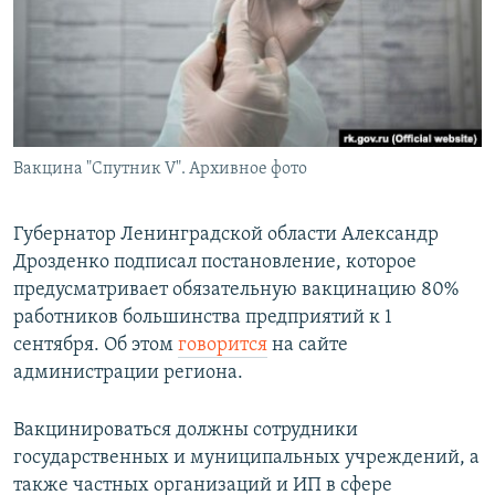
РАСПИСАНИЕ ВЕЩАНИЯ
ПОДПИШИТЕСЬ НА РАССЫЛКУ
СОЦИАЛЬНЫЕ СЕТИ
Вакцина "Спутник V". Архивное фото
Губернатор Ленинградской области Александр
Дрозденко подписал постановление, которое
Все сайты РСЕ/РС
предусматривает обязательную вакцинацию 80%
работников большинства предприятий к 1
сентября. Об этом
говорится
на сайте
администрации региона.
Вакцинироваться должны сотрудники
государственных и муниципальных учреждений, а
также частных организаций и ИП в сфере