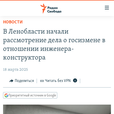
Ссылки
для
упрощенного
НОВОСТИ
ПРОГРАММЫ
доступа
В Ленобласти начали
ПОДКАСТЫ
Вернуться
рассмотрение дела о госизмене в
к
АВТОРСКИЕ ПРОЕКТЫ
отношении инженера-
основному
ЦИТАТЫ СВОБОДЫ
содержанию
конструктора
Вернутся
МНЕНИЯ
к
18 марта 2025
КУЛЬТУРА
главной
Поделиться
Читать без VPN
навигации
IDEL.РЕАЛИИ
Вернутся
КАВКАЗ.РЕАЛИИ
к
Приоритетный источник в Google
СЕВЕР.РЕАЛИИ
поиску
СИБИРЬ.РЕАЛИИ