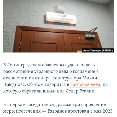
РАСПИСАНИЕ ВЕЩАНИЯ
ПОДПИШИТЕСЬ НА РАССЫЛКУ
СОЦИАЛЬНЫЕ СЕТИ
Все сайты РСЕ/РС
В Ленинградском областном суде началось
рассмотрение уголовного дела о госизмене в
отношении инженера-конструктора Михаила
Взводнова. Об этом говорится в
карточке дела
, на
которую обратили внимание Север.Реалии.
На первом заседании суд рассмотрит продление
меры пресечения — Взводнов арестован с мая 2023