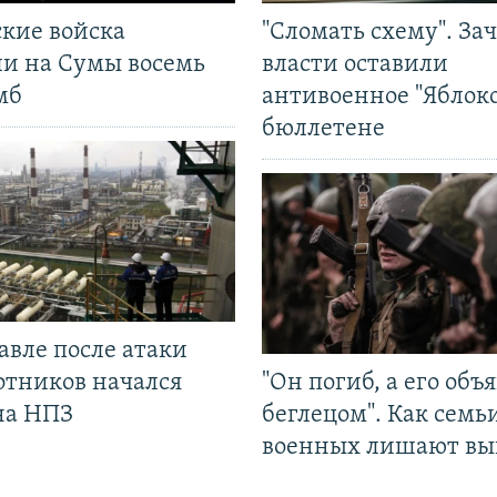
ские войска
"Сломать схему". За
ли на Сумы восемь
власти оставили
мб
антивоенное "Яблоко
бюллетене
авле после атаки
отников начался
"Он погиб, а его объ
на НПЗ
беглецом". Как семь
военных лишают вы