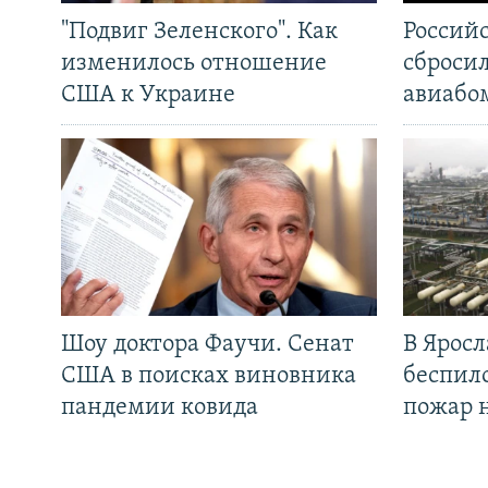
"Подвиг Зеленского". Как
Россий
изменилось отношение
сброси
США к Украине
авиабо
Шоу доктора Фаучи. Сенат
В Яросл
США в поисках виновника
беспил
пандемии ковида
пожар 