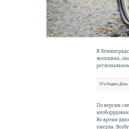
В Ленинградс
женщина, она
региональном
СР в Яндекс.Дзен
По версии сл
необорудованн
Во время дви
умерла. Возбу