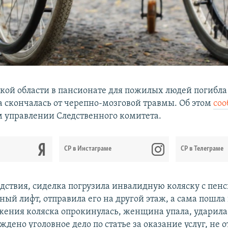
кой области в пансионате для пожилых людей погибла
 скончалась от черепно-мозговой травмы. Об этом
со
 управлении Следственного комитета.
CР в Инстаграме
СР в Телеграме
едствия, сиделка погрузила инвалидную коляску с пен
ый лифт, отправила его на другой этаж, а сама пошла 
жения коляска опрокинулась, женщина упала, ударила
ждено уголовное дело по статье за оказание услуг, не