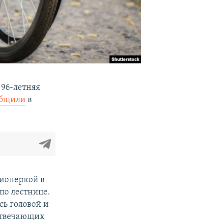
 96-летняя
общили
в
сионеркой в
по лестнице.
сь головой и
 отвечающих