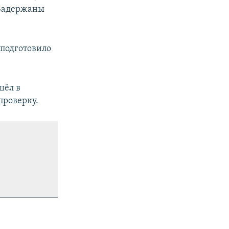
 Задержаны
подготовило
шёл в
проверку.