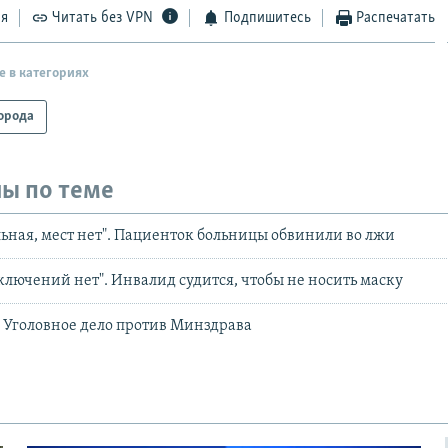
ся
Читать без VPN
Подпишитесь
Распечатать
е в категориях
орода
ы по теме
льная, мест нет". Пациенток больницы обвинили во лжи
сключений нет". Инвалид судится, чтобы не носить маску
". Уголовное дело против Минздрава