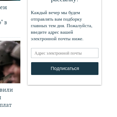
чем
" в
явили
и
плат