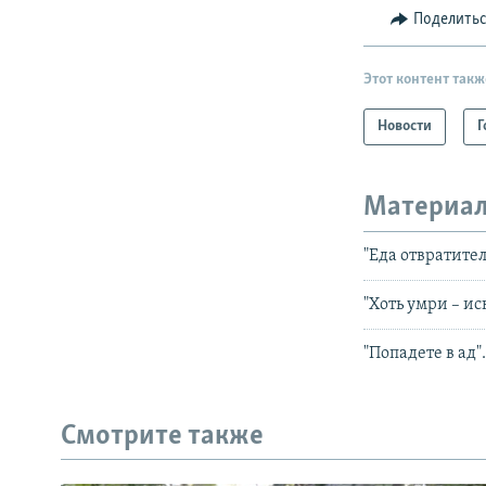
Поделить
Этот контент такж
Новости
Г
Материал
"Еда отвратите
"Хоть умри – и
"Попадете в ад
Смотрите также