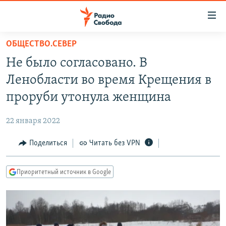
Ссылки
для
упрощенного
ОБЩЕСТВО.СЕВЕР
ПРОГРАММЫ
доступа
Не было согласовано. В
ПОДКАСТЫ
Вернуться
Ленобласти во время Крещения в
к
АВТОРСКИЕ ПРОЕКТЫ
проруби утонула женщина
основному
ЦИТАТЫ СВОБОДЫ
содержанию
22 января 2022
Вернутся
МНЕНИЯ
к
Поделиться
Читать без VPN
КУЛЬТУРА
главной
навигации
IDEL.РЕАЛИИ
Приоритетный источник в Google
Вернутся
КАВКАЗ.РЕАЛИИ
к
СЕВЕР.РЕАЛИИ
поиску
СИБИРЬ.РЕАЛИИ