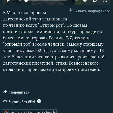
0:00
0:59
РАСПИСАНИЕ ВЕЩАНИЯ
Скачать медиафайл
В Махачкале прошел
ПОДПИШИТЕСЬ НА РАССЫЛКУ
дагестанский этап чемпионата
по чтению вслух "Открой рот". По словам
СОЦИАЛЬНЫЕ СЕТИ
организаторов чемпионата, конкурс проходит в
более чем ста городах Росиии. В Дагестане
"открыли рот" восемь человек, самому старшему
участнику было 52 года , а самому младшему - 18
лет. Участники читали отрывки из произведений
Все сайты РСЕ/РС
дагестанских писателей, стихи Вознесенского,
отрывки из произведений мировых писателей.
Поделиться
Читать без VPN
Приоритетный источник в Google