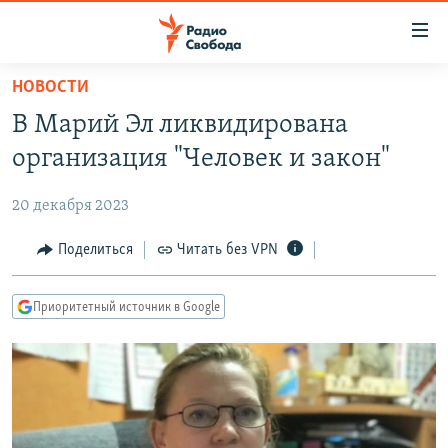
Ссылки
для
упрощенного
НОВОСТИ
ПРОГРАММЫ
доступа
В Марий Эл ликвидирована
ПОДКАСТЫ
Вернуться
организация "Человек и закон"
к
АВТОРСКИЕ ПРОЕКТЫ
основному
20 декабря 2023
ЦИТАТЫ СВОБОДЫ
содержанию
Вернутся
МНЕНИЯ
Поделиться
Читать без VPN
к
КУЛЬТУРА
главной
Приоритетный источник в Google
навигации
IDEL.РЕАЛИИ
Вернутся
КАВКАЗ.РЕАЛИИ
к
СЕВЕР.РЕАЛИИ
поиску
СИБИРЬ.РЕАЛИИ