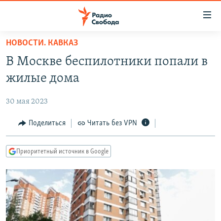
Ссылки
для
упрощенного
НОВОСТИ. КАВКАЗ
ПРОГРАММЫ
доступа
В Москве беспилотники попали в
ПОДКАСТЫ
Вернуться
жилые дома
к
АВТОРСКИЕ ПРОЕКТЫ
основному
30 мая 2023
ЦИТАТЫ СВОБОДЫ
содержанию
Вернутся
МНЕНИЯ
Поделиться
Читать без VPN
к
КУЛЬТУРА
главной
Приоритетный источник в Google
навигации
IDEL.РЕАЛИИ
Вернутся
КАВКАЗ.РЕАЛИИ
к
СЕВЕР.РЕАЛИИ
поиску
СИБИРЬ.РЕАЛИИ